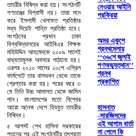
তাহরীর নিষিদ্ধ করা হয়। সংগঠনটি
নেওয়ার আইনি
গণতন্ত্রে বিশ্বাসী নয়। তারা মনে
প্রক্রিয়া
করে ইসলামী খেলাফত প্রতিষ্ঠার
মধ্য দিয়েই শান্তি প্রতিষ্ঠা হবে।
সংগঠনের প্রধান ঢাকা
অমর একুশে
বিশ্ববিদ্যালয়ের আইবিএর শিক্ষক
গ্রন্থমেলায়
মহিউদ্দিন আহমেদকে ২০০৯ সালেই
‘‘৩৬শে জুলাই
বাধ্যতামূলক অবসরে পাঠানো হয়।
গণঅভ্যুত্থান’’
এরপর ২০১০ সালের ২০শে এপ্রিল
গ্রন্থ
ফার্মগেটে তার বাসভবন থেকে তাকে
প্রকাশিত
গ্রেপ্তার করা হয়। পরের বছর ৩
মে তিনি উচ্চ আদালত থেকে জামিন
পান। বাংলাদেশের মতো বিশ্বের
আরো অনেক দেশে হিযবুত তাহরীর
হাসনাত
নিষিদ্ধ।
-সারজিসদের
এই আগাম বার্তা
৫ আগস্ট শেখ হাসিনা সরকারের
না পেলে কি
পতনের পর এই সংগঠনটির তৎপরতা