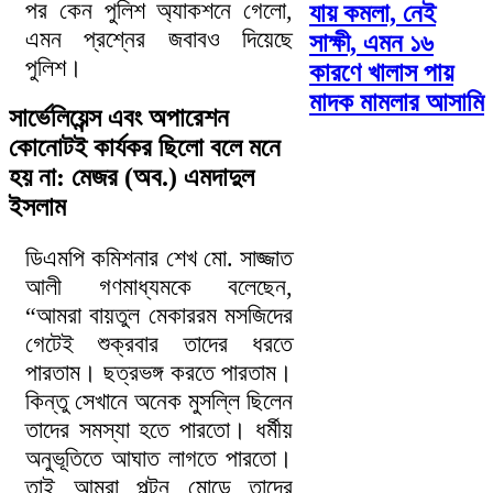
পর কেন পুলিশ অ্যাকশনে গেলো,
যায় কমলা, নেই
এমন প্রশ্নের জবাবও দিয়েছে
সাক্ষী, এমন ১৬
পুলিশ।
কারণে খালাস পায়
মাদক মামলার আসামি
সার্ভেলিয়েন্স এবং অপারেশন
কোনোটই কার্যকর ছিলো বলে মনে
হয় না: মেজর (অব.) এমদাদুল
ইসলাম
ডিএমপি কমিশনার শেখ মো. সাজ্জাত
আলী গণমাধ্যমকে বলেছেন,
“আমরা বায়তুল মেকাররম মসজিদের
গেটেই শুক্রবার তাদের ধরতে
পারতাম। ছত্রভঙ্গ করতে পারতাম।
কিন্তু সেখানে অনেক মুসল্লি ছিলেন
তাদের সমস্যা হতে পারতো। ধর্মীয়
অনুভূতিতে আঘাত লাগতে পারতো।
তাই আমরা পল্টন মোড়ে তাদের