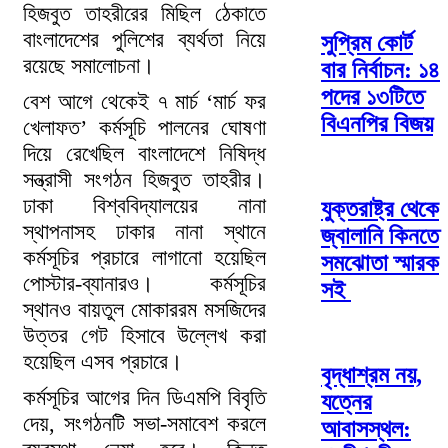
হিজবুত তাহরীরের মিছিল ঠেকাতে
বাংলাদেশের পুলিশের ব্যর্থতা নিয়ে
সুপ্রিম কোর্ট
রয়েছে সমালোচনা।
বার নির্বাচন: ১৪
পদের ১৩টিতে
বেশ আগে থেকেই ৭ মার্চ ‘মার্চ ফর
বিএনপির বিজয়
খেলাফত’ কর্মসূচি পালনের ঘোষণা
দিয়ে রেখেছিল বাংলাদেশে নিষিদ্ধ
সন্ত্রাসী সংগঠন হিজবুত তাহরীর।
ঢাকা বিশ্ববিদ্যালয়ের নানা
যুক্তরাষ্ট্র থেকে
স্থাপনাসহ ঢাকার নানা স্থানে
জ্বালানি কিনতে
কর্মসূচির প্রচারে লাগানো হয়েছিল
সমঝোতা স্মারক
পোস্টার-ব্যানারও। কর্মসূচির
সই
স্থানও বায়তুল মোকাররম মসজিদের
উত্তর গেট হিসাবে উল্লেখ করা
হয়েছিল এসব প্রচারে।
বৃদ্ধাশ্রম নয়,
কর্মসূচির আগের দিন ডিএমপি বিবৃতি
যত্নের
দেয়, সংগঠনটি সভা-সমাবেশ করলে
আবাসস্থল: