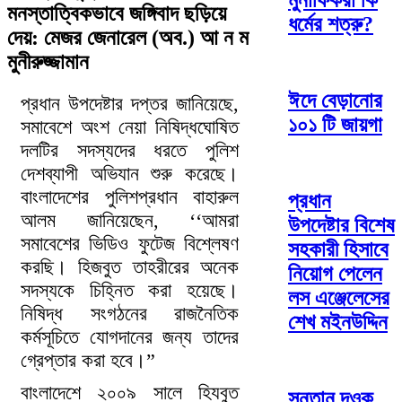
মুনাফিকরা কি
মনস্তাত্বিকভাবে জঙ্গিবাদ ছড়িয়ে
ধর্মের শত্রু?
দেয়: মেজর জেনারেল (অব.) আ ন ম
মুনীরুজ্জামান
ঈদে বেড়ানোর
প্রধান উপদেষ্টার দপ্তর জানিয়েছে,
১০১ টি জায়গা
সমাবেশে অংশ নেয়া নিষিদ্ধঘোষিত
দলটির সদস্যদের ধরতে পুলিশ
দেশব্যাপী অভিযান শুরু করেছে।
বাংলাদেশের পুলিশপ্রধান বাহারুল
প্রধান
আলম জানিয়েছেন, ‘‘আমরা
উপদেষ্টার বিশেষ
সমাবেশের ভিডিও ফুটেজ বিশ্লেষণ
সহকারী হিসাবে
করছি। হিজবুত তাহরীরের অনেক
নিয়োগ পেলেন
সদস্যকে চিহ্নিত করা হয়েছে।
লস এঞ্জেলেসের
নিষিদ্ধ সংগঠনের রাজনৈতিক
শেখ মইনউদ্দিন
কর্মসূচিতে যোগদানের জন্য তাদের
গ্রেপ্তার করা হবে।”
বাংলাদেশে ২০০৯ সালে হিযবুত
সন্তান দওক