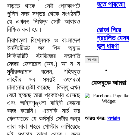
হতে পারতো!
বাড়তে থাকে। সেই প্রেক্ষাপটে
পুলিশ সদর সপ্তর থেকে সংগঠনটি
যে এখনও নিষিদ্ধ সেটি আবারও
নিশ্চিত করা হয়।
রোজা নিয়ে
প্রচলিত যেসব
নিরাপত্তা বিশ্লেষক ও বাংলাদেশ
ভুল ধারণা
ইনস্টিটিউট অব পিস অ্যান্ড
সিকিউরিটি স্টাডিজের সভাপতি
সব খবর
মেজর জেনারেল (অব.) আ ন ম
মুনীরুজ্জামান বলেন, “হিযবুত
তাহরীর সব সময়ই তৎপরতা
ফেসবুকে আমরা
চালানোর চেষ্টা করেছে। কিন্তু এখন
যেটা হয়েছে তারা প্রকাশ্যে এসেছে
এবং আইনশৃঙ্খলা বাহিনী কোনো
কাজ করেনি। এমনকি মার্চ ফর
খেলাফতের যে কর্মসূচি সেটার জন্য
আরও খবর:
অপরাধ
তারা সারা শহরে পোস্টার লাগিয়েছে
দুই সপ্তাহ আগে থেকে। ফলে