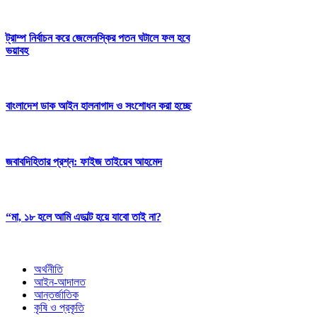
ট্রাম্প নির্বাচন করে জেলেনস্কির পতন ঘটালে ফল হবে
ভয়াবহ
বাংলাদেশ ডাক আইন হালনাগাদ ও সংশোধন করা হচ্ছে
জবাবদিহিতার প্রশ্ন: ফাইজ তাইয়েব আহমেদ
“মা, ১৮ হলে আমি এডাল্ট হয়ে যাবো তাই না?
অর্থনীতি
আইন-আদালত
আন্তর্জাতিক
কৃষি ও প্রকৃতি