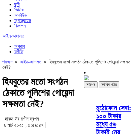
ছবি
ভিডিও
আর্কাইভ
অ্যান্ড্রয়েড
বিজ্ঞাপন
আইন-আদালত
অপরাধ
দুর্নীতি
প্রচ্ছদ
»
আইন-আদালত
»
হিযবুতের মতো সংগঠন ঠেকাতে পুলিশের গোয়েন্দা সক্ষমতা
নেই?
হিযবুতের মতো সংগঠন
সর্বশেষ
সর্বাধিক পঠিত
ঠেকাতে পুলিশের গোয়েন্দা
সক্ষমতা নেই?
মুঠোফোন সেবা:
১০০ টাকার
হারুন উর রশীদ স্বপন
মধ্যে ৫৬
৯ মার্চ ২০২৫ , ৫:৫৯:৪৭
টাকাই নেয়