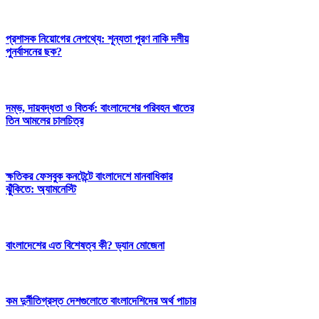
প্রশাসক নিয়োগের নেপথ্যে: শূন্যতা পূরণ নাকি দলীয়
পুনর্বাসনের ছক?
দম্ভ, দায়বদ্ধতা ও বিতর্ক: বাংলাদেশের পরিবহন খাতের
তিন আমলের চালচিত্র
ক্ষতিকর ফেসবুক কনটেন্টে বাংলাদেশে মানবাধিকার
ঝুঁকিতে: অ্যামনেস্টি
বাংলাদেশের এত বিশেষত্ব কী? ড্যান মোজেনা
কম দুর্নীতিগ্রস্ত দেশগুলোতে বাংলাদেশিদের অর্থ পাচার