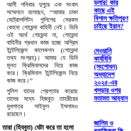
ডলার! কার
আলী শনিবার দুপুরে এক সংবাদ
কাছে এই
সম্মেলনে বলেছেন, “আমার ঢাকা
বিশাল ক্ষতিপূরণ
মেট্রোপলিটন পুলিশের সেরকম
চাইছে ইরান?
কোনো গোয়েন্দা বাহিনী নেই। ডিবি
ওই অর্থে গোয়েন্দা না, গোয়েন্দা
বাহিনীর প্রধান কাজ হচ্ছে অগ্রিম
ইন্টেলিজেন্স কালেকশন (গোয়েন্দা
দেওয়ানি
তথ্য সংগ্রহ)। আমার যে ডিবি
কার্যবিধি
মূলত ক্রিমিনালদের নিয়ে কাজ
(সংশোধন)
করে। ক্রিমিনাল ইন্টেলিজেন্স নিয়ে
অধ্যাদেশ
কাজ করে।”
২০২৫-এর
খসড়ার ওপর
পুলিশ যাদের গ্রেপ্তার করেছে
মতামত আহ্বান
তাদের মধ্যে হিজবুত তাহরীরের
মুখপাত্র সাইফুল ইসলামও
রয়েছেন।
জালিম ও
তারা (হিযবুত) যেটা করে তা হলো