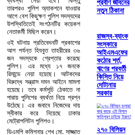
ব্যবস্থা নেয়া হবে। কিন্তু
প্রবীণ জীবনের
তারপরও পুলিশ অ্যাকশনে যাওয়ার
নতুন ঠিকানা
আগে বেশ কিছুক্ষণ পুলিশ সদস্যদের
উপস্থিতিতেই সংগঠনটির কয়েকশ
নেতাকর্মী মিছিল করেন।
রাজস্ব-ব্যাংক
ওই ঘটনায় প্রতিবেদনটি প্রকাশের
সংস্কারে
আগ পর্যন্ত হিযবুত তাহরীরের ৩৬
আইএমএফের
জন সদস্যকে গ্রেপ্তার করেছে
কঠোর শর্ত,
পুলিশ। এর মধ্যে ১৭ জনকে
ঋণের পরবর্তী
রিমান্ডে নেয়া হয়েছে। আটকদের
কিস্তি নিয়ে
বিরুদ্ধে সন্ত্রাস দমন আইনে মামলা
দোটানায়
হয়েছে। তবে কর্মসূচি ঠেকাতে না
সরকার
পারায় পুলিশের ব্যর্থতা নিয়ে প্রশ্ন
উঠেছে। এর জবাবে নিজেদের দায়
স্বীকার করে নিয়েছে ঢাকার
মেট্রোপলিটন পুলিশও।
২৭০ বিলিয়ন
ডিএমপি কমিশনার শেখ মো. সাজ্জাত