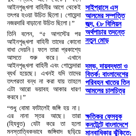
আইনশৃঙ্খলা বাহিনীর আগে থেকেই
সাইপ্রাসে এস
তৎপর হওয়া উচিত ছিলো। গোয়েন্দা
আলমের সম্পত্তি
নজরদারি বাড়ানো উচিত ছিলো।”
জব্দ, €৮ বিলিয়ন
অর্থপাচার তদন্তে
তিনি বলেন, “৫ আগস্টের পর
নতুন মোড়
আইনশৃঙ্খলা বাহিনী তাদের কোনো
বাধা দেয়নি। ফলে তারা প্রকাশ্যে
আসতে শুরু করে। এখানে
আইনশৃঙ্খলা বাহিনী এবং গোয়েন্দারা
দম্ভ, দায়বদ্ধতা ও
ব্যর্থ হয়েছে। এখনই যদি তাদের
বিতর্ক: বাংলাদেশের
তৎপরতা বন্ধ না করা যায় তাহলে
পরিবহন খাতের তিন
এটা আরো ভয়াবহ আকার ধারণ
আমলের চালচিত্র
করবে।”
“শুধু বোমা ফাটালেই জঙ্গি হয় না।
এর নানা স্তর আছে। তারা
ক্ষতিকর ফেসবুক
(হিযবুত) যেটা করে তা হলো
কনটেন্টে বাংলাদেশে
মনস্তাত্বিকভাবে জঙ্গিবাদ ছড়িয়ে
মানবাধিকার ঝুঁকিতে: