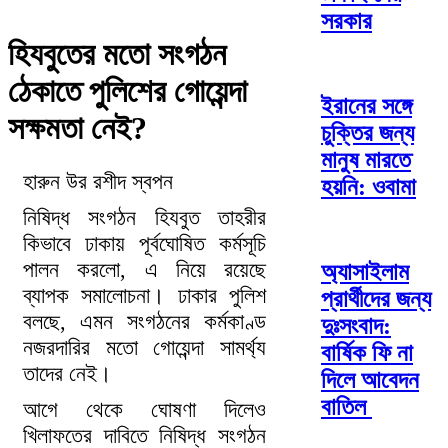
সরকার
হিযবুতের মতো সংগঠন
ঠেকাতে পুলিশের গোয়েন্দা
ইরানের সঙ্গে
সক্ষমতা নেই?
চুক্তির জন্য
মানুষ মারতে
হারুন উর রশীদ স্বপন
হয়নি: ওবামা
নিষিদ্ধ সংগঠন হিযবুত তাহরীর
কিভাবে ঢাকায় পূর্বঘোষিত কর্মসূচি
পালন করলো, এ নিয়ে রয়েছে
অ্যাসাইলাম
ব্যাপক সমালোচনা। ঢাকার পুলিশ
প্রার্থীদের জন্য
বলছে, এমন সংগঠনের কর্মকাণ্ড
দুঃসংবাদ:
নজরদারির মতো গোয়েন্দা সামর্থ্য
বার্ষিক ফি না
তাদের নেই।
দিলে আবেদন
বাতিল
আগে থেকে ঘোষণা দিলেও
খিলাফতের দাবিতে নিষিদ্ধ সংগঠন