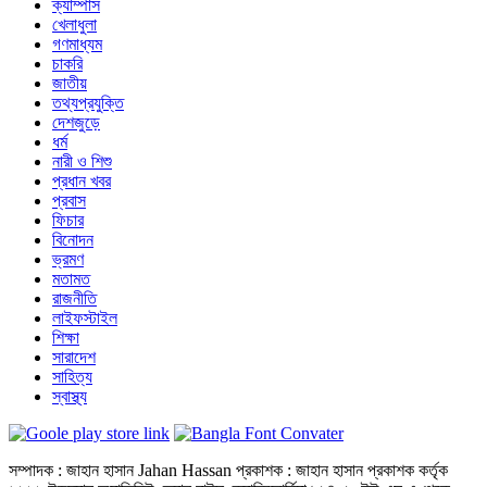
ক্যাম্পাস
খেলাধুলা
গণমাধ্যম
চাকরি
জাতীয়
তথ্যপ্রযুক্তি
দেশজুড়ে
ধর্ম
নারী ও শিশু
প্রধান খবর
প্রবাস
ফিচার
বিনোদন
ভ্রমণ
মতামত
রাজনীতি
লাইফস্টাইল
শিক্ষা
সারাদেশ
সাহিত্য
স্বাস্থ্য
সম্পাদক : জাহান হাসান Jahan Hassan প্রকাশক : জাহান হাসান প্রকাশক কর্তৃক