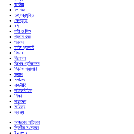
জাতীয়
টপ টেন
তথ্যপ্রযুক্তি
দেশজুড়ে
ধর্ম
নারী ও শিশু
প্রধান খবর
প্রবাস
ফটো গ্যালারি
ফিচার
বিনোদন
বিশেষ প্রতিবেদন
ভিডিও গ্যালারি
ভ্রমণ
মতামত
রাজনীতি
লাইফস্টাইল
শিক্ষা
সারাদেশ
সাহিত্য
স্বাস্থ্য
আজকের পত্রিকা
দ্বিতীয় সংস্করণ
ই-পেপার