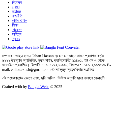
বিনোদন
ভ্রমণ
মতামত
রাজনীতি
লাইফস্টাইল
শিক্ষা
সারাদেশ
সাহিত্য
স্বাস্থ্য
সম্পাদক : জাহান হাসান Jahan Hassan প্রকাশক : জাহান হাসান প্রকাশক কর্তৃক
৬২২২ উডম্যান অ্যাভিনিউ, ভ্যান নাইস, ক্যালিফোর্নিয়া ৯১৪০১, ইউ এস এ থেকে
অনলাইনে প্রকাশিত। রিপোর্টিং : +১৮১৮৯২১৬৫৫৬, বিজ্ঞাপন : +১৮১৮২৬৬৭৫৩৯ E-
mail: editor.ekush@gmail.com © সর্বস্বত্ব স্বত্বাধিকার সংরক্ষিত
এই ওয়েবসাইটের কোনো লেখা, ছবি, অডিও, ভিডিও অনুমতি ছাড়া ব্যবহার বেআইনি।
Crafted with by
Bangla Webs
© 2025