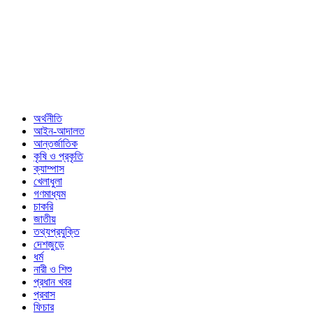
অর্থনীতি
আইন-আদালত
আন্তর্জাতিক
কৃষি ও প্রকৃতি
ক্যাম্পাস
খেলাধুলা
গণমাধ্যম
চাকরি
জাতীয়
তথ্যপ্রযুক্তি
দেশজুড়ে
ধর্ম
নারী ও শিশু
প্রধান খবর
প্রবাস
ফিচার