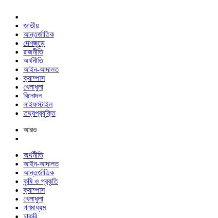
জাতীয়
আন্তর্জাতিক
দেশজুড়ে
রাজনীতি
অর্থনীতি
আইন-আদালত
ক্যাম্পাস
খেলাধুলা
বিনোদন
লাইফস্টাইল
তথ্যপ্রযুক্তি
আরও
অর্থনীতি
আইন-আদালত
আন্তর্জাতিক
কৃষি ও প্রকৃতি
ক্যাম্পাস
খেলাধুলা
গণমাধ্যম
চাকরি