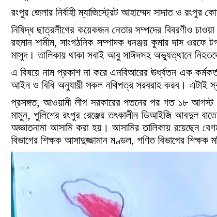
রংপুর জেলার নির্বাহী ম্যাজিস্ট্রেট আহাম্মেদ সাদাত ও রংপ
নিষিদ্ধ ছাত্রলীগের কয়েকজন নেতার সম্পদের বিবরণীও চাওয়া
রহমান শামীম, সাংগঠনিক সম্পাদক ধনঞ্জয় কুমার দাস ওরফে টগর
মাসুদ। তালিকায় থাকা সবাই আবু সাঈদসহ অভ্যুত্থানে নিহত
এ বিষয়ে নাম প্রকাশ না করে এনবিআরের ঊর্ধ্বতন এক কর্মকর্তা
আইন ও বিধি অনুযায়ী সকল নথিপত্র সরবরাহ করব। এটাই স্ব
প্রসঙ্গত, আওয়ামী লীগ সরকারের পতনের পর গত ১৮ আগস্ট 
মামুন, পুলিশের রংপুর রেঞ্জের তৎকালীন ডিআইজি আবদুল ব
অজ্ঞাতনামা আসামি করা হয়। আসামির তালিকায় রয়েছেন বেগম র
বিভাগের শিক্ষক আসাদুজ্জামান মণ্ডল, গণিত বিভাগের শিক্ষক