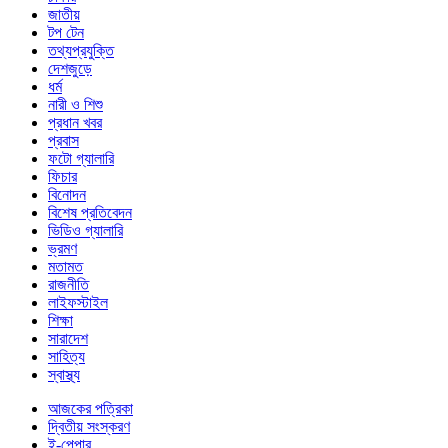
জাতীয়
টপ টেন
তথ্যপ্রযুক্তি
দেশজুড়ে
ধর্ম
নারী ও শিশু
প্রধান খবর
প্রবাস
ফটো গ্যালারি
ফিচার
বিনোদন
বিশেষ প্রতিবেদন
ভিডিও গ্যালারি
ভ্রমণ
মতামত
রাজনীতি
লাইফস্টাইল
শিক্ষা
সারাদেশ
সাহিত্য
স্বাস্থ্য
আজকের পত্রিকা
দ্বিতীয় সংস্করণ
ই-পেপার