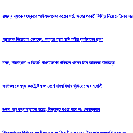
রাজস্ব-ব্যাংক সংস্কারে আইএমএফের কঠোর শর্ত, ঋণের পরবর্তী কিস্তি নিয়ে দোটানায় সর
প্রশাসক নিয়োগের নেপথ্যে: শূন্যতা পূরণ নাকি দলীয় পুনর্বাসনের ছক?
দম্ভ, দায়বদ্ধতা ও বিতর্ক: বাংলাদেশের পরিবহন খাতের তিন আমলের চালচিত্র
ক্ষতিকর ফেসবুক কনটেন্টে বাংলাদেশে মানবাধিকার ঝুঁকিতে: অ্যামনেস্টি
গুজব–ভুল তথ্য ছড়ানো হচ্ছে, বিভ্রান্ত হওয়া যাবে না: সেনাপ্রধান
গ্রিনল্যান্ডের নির্বাচনে স্বাধীনতার পক্ষে বিরোধী দলের জয়, ট্রাম্পের নজরদারি অব্যাহত