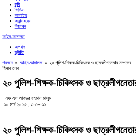
ছবি
ভিডিও
আর্কাইভ
অ্যান্ড্রয়েড
বিজ্ঞাপন
আইন-আদালত
অপরাধ
দুর্নীতি
প্রচ্ছদ
»
আইন-আদালত
»
২০ পুলিশ-শিক্ষক-চিকিৎসক ও ছাত্রলীগনেতার সম্পদের
হিসাব তলব
২০ পুলিশ-শিক্ষক-চিকিৎসক ও ছাত্রলীগনেতা
এফ এম আবদুর রহমান মাসুম
১০ মার্চ ২০২৫ , ৩:৩৮:১১
২০ পুলিশ-শিক্ষক-চিকিৎসক ও ছাত্রলীগনেতা