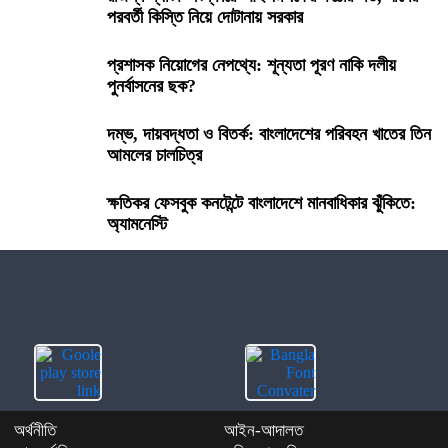
পরবর্তী কিস্তি নিয়ে দোটানায় সরকার
প্রধান উপদেষ্টার বিশেষ সহকারী হিসাবে নিয়োগ পেলেন লস
এঞ্জেলেসের শেখ মইনউদ্দিন
প্রশাসক নিয়োগের নেপথ্যে: শূন্যতা পূরণ নাকি দলীয়
পুনর্বাসনের ছক?
সন্তান দওক নেওয়ার আইনি প্রক্রিয়া
দম্ভ, দায়বদ্ধতা ও বিতর্ক: বাংলাদেশের পরিবহন খাতের তিন
আমলের চালচিত্র
অমর একুশে গ্রন্থমেলায় ‘‘৩৬শে জুলাই গণঅভ্যুত্থান’’ গ্রন্থ
প্রকাশিত
ক্ষতিকর ফেসবুক কনটেন্টে বাংলাদেশে মানবাধিকার ঝুঁকিতে:
অ্যামনেস্টি
হাসনাত -সারজিসদের এই আগাম বার্তা না পেলে কি হতে পারতো!
রোজা নিয়ে প্রচলিত যেসব ভুল ধারণা
অর্থনীতি
আইন-আদালত