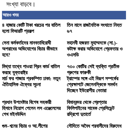
সংখ্যা বাড়বে।
আরও খবর
৪ হাজার কোটি টাকা খরচের পর বাতিল
তিন মাসে রাজনৈতিক সংঘাতে নিহত
হলো বিআরটি প্রকল্প
৬৭
সেনা কর্মকর্তাদের মানবতাবিরোধী
মহানবী হজরত মুহাম্মদকে (সা.)-
অপরাধের অভিযোগের বিচার কীভাবে
কটাক্ষ করার অভিযোগে গ্রেফতার ও
হবে?
ওএসডি
মিথ্যা তথ্যে পাওয়া গ্রিন কার্ড বাতিল
৭৩০ কোটির সেই ব্যক্তি প্রতীক
করছে যুক্তরাষ্ট্র
গ্রুপের ফারুকী
মার্চ ফর গাজায় প্রকম্পিত ঢাকা: নতুন
ট্রাম্পের সঙ্গে এই বিরূপ সম্পর্কের
ঐতিহাসিক ঐক্যের সূচনা
প্রেক্ষাপটে জেলেনস্কিকে সমর্থন
দিচ্ছেন ইউরোপীয় নেতারা
প্রধান উপদেষ্টার বিশেষ সহকারী
বিমানবন্দর থেকে গ্রেপ্তার
হিসাবে নিয়োগ পেলেন লস এঞ্জেলেসের
ফিলিপাইনের সাবেক প্রেসিডেন্ট
শেখ মইনউদ্দিন
রদ্রিগো দুতার্তে
গুম–খুনের বিচার ও আ.লীগের
সৌদিতে অবৈধ প্রবাসীদের বিরুদ্ধে