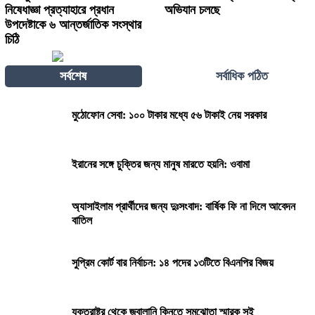
নিষেধাজ্ঞা প্রত্যাহারে প্রধান
অভিযান চলছে
উপদেষ্টাকে ৬ আন্তর্জাতিক সংস্থার
চিঠি
সর্বশেষ
সর্বাধিক পঠিত
মুঠোফোন সেবা: ১০০ টাকার মধ্যে ৫৬ টাকাই নেয় সরকার
ইরানের সঙ্গে চুক্তির জন্য মানুষ মারতে হয়নি: ওবামা
অ্যাসাইলাম প্রার্থীদের জন্য দুঃসংবাদ: বার্ষিক ফি না দিলে আবেদন
বাতিল
সুপ্রিম কোর্ট বার নির্বাচন: ১৪ পদের ১৩টিতে বিএনপির বিজয়
যুক্তরাষ্ট্র থেকে জ্বালানি কিনতে সমঝোতা স্মারক সই