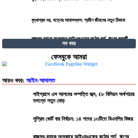
বৃদ্ধাশ্রম নয়, যত্নের আবাসস্থল: প্রবীণ জীবনের নতুন ঠিকানা
রাজস্ব-ব্যাংক সংস্কারে আইএমএফের কঠোর শর্ত, ঋণের পরবর্তী
সব খবর
কিস্তি নিয়ে দোটানায় সরকার
ফেসবুকে আমরা
২৭০ বিলিয়ন ডলার! কার কাছে এই বিশাল ক্ষতিপূরণ চাইছে ইরান?
আরও খবর:
আইন-আদালত
দেওয়ানি কার্যবিধি (সংশোধন) অধ্যাদেশ ২০২৫-এর খসড়ার ওপর
মতামত আহ্বান
সাইপ্রাসে এস আলমের সম্পত্তি জব্দ, €৮ বিলিয়ন অর্থপাচার
তদন্তে নতুন মোড়
জালিম ও মুনাফিকরা কি ধর্মের শত্রু?
সুপ্রিম কোর্ট বার নির্বাচন: ১৪ পদের ১৩টিতে বিএনপির বিজয়
ঈদে বেড়ানোর ১০১ টি জায়গা
রাজস্ব-ব্যাংক সংস্কারে আইএমএফের কঠোর শর্ত, ঋণের