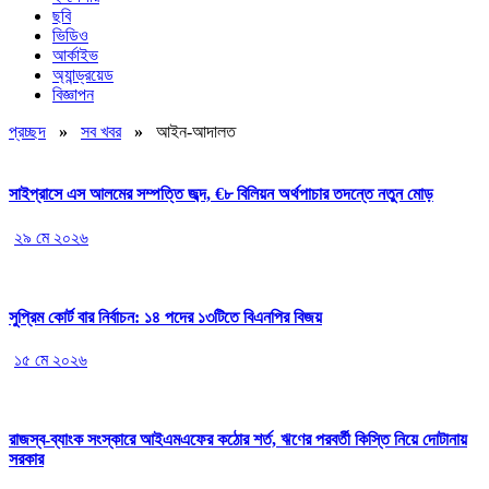
ছবি
ভিডিও
আর্কাইভ
অ্যান্ড্রয়েড
বিজ্ঞাপন
প্রচ্ছদ
»
সব খবর
»
আইন-আদালত
সাইপ্রাসে এস আলমের সম্পত্তি জব্দ, €৮ বিলিয়ন অর্থপাচার তদন্তে নতুন মোড়
২৯ মে ২০২৬
সুপ্রিম কোর্ট বার নির্বাচন: ১৪ পদের ১৩টিতে বিএনপির বিজয়
১৫ মে ২০২৬
রাজস্ব-ব্যাংক সংস্কারে আইএমএফের কঠোর শর্ত, ঋণের পরবর্তী কিস্তি নিয়ে দোটানায়
সরকার