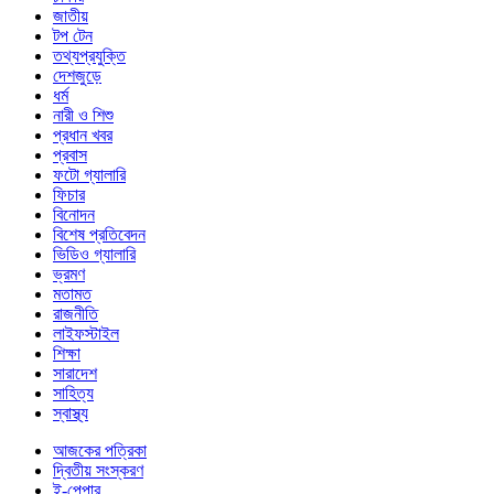
জাতীয়
টপ টেন
তথ্যপ্রযুক্তি
দেশজুড়ে
ধর্ম
নারী ও শিশু
প্রধান খবর
প্রবাস
ফটো গ্যালারি
ফিচার
বিনোদন
বিশেষ প্রতিবেদন
ভিডিও গ্যালারি
ভ্রমণ
মতামত
রাজনীতি
লাইফস্টাইল
শিক্ষা
সারাদেশ
সাহিত্য
স্বাস্থ্য
আজকের পত্রিকা
দ্বিতীয় সংস্করণ
ই-পেপার