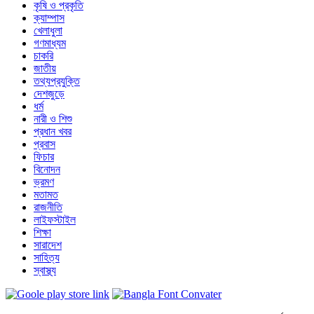
কৃষি ও প্রকৃতি
ক্যাম্পাস
খেলাধুলা
গণমাধ্যম
চাকরি
জাতীয়
তথ্যপ্রযুক্তি
দেশজুড়ে
ধর্ম
নারী ও শিশু
প্রধান খবর
প্রবাস
ফিচার
বিনোদন
ভ্রমণ
মতামত
রাজনীতি
লাইফস্টাইল
শিক্ষা
সারাদেশ
সাহিত্য
স্বাস্থ্য