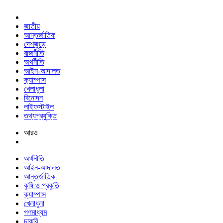
জাতীয়
আন্তর্জাতিক
দেশজুড়ে
রাজনীতি
অর্থনীতি
আইন-আদালত
ক্যাম্পাস
খেলাধুলা
বিনোদন
লাইফস্টাইল
তথ্যপ্রযুক্তি
আরও
অর্থনীতি
আইন-আদালত
আন্তর্জাতিক
কৃষি ও প্রকৃতি
ক্যাম্পাস
খেলাধুলা
গণমাধ্যম
চাকরি