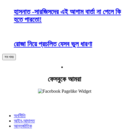
হাসনাত -সারজিসদের এই আগাম বার্তা না পেলে কি
হতে পারতো!
রোজা নিয়ে প্রচলিত যেসব ভুল ধারণা
সব খবর
ফেসবুকে আমরা
অর্থনীতি
আইন-আদালত
আন্তর্জাতিক