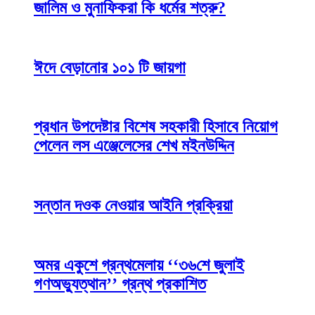
জালিম ও মুনাফিকরা কি ধর্মের শত্রু?
ঈদে বেড়ানোর ১০১ টি জায়গা
প্রধান উপদেষ্টার বিশেষ সহকারী হিসাবে নিয়োগ
পেলেন লস এঞ্জেলেসের শেখ মইনউদ্দিন
সন্তান দওক নেওয়ার আইনি প্রক্রিয়া
অমর একুশে গ্রন্থমেলায় ‘‘৩৬শে জুলাই
গণঅভ্যুত্থান’’ গ্রন্থ প্রকাশিত