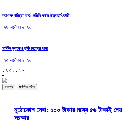
ব্যাংকে গচ্ছিত অর্থ: নমিনি বনাম উত্তরাধিকারী
২৪ অক্টোবর ২০২৫
মার্কিন মুলুকেও হুন্ডি চক্রের থাবা
২৩ অক্টোবর ২০২৫
১
২
৩
…
৭
»
সর্বশেষ
সর্বাধিক পঠিত
মুঠোফোন সেবা: ১০০ টাকার মধ্যে ৫৬ টাকাই নেয়
সরকার