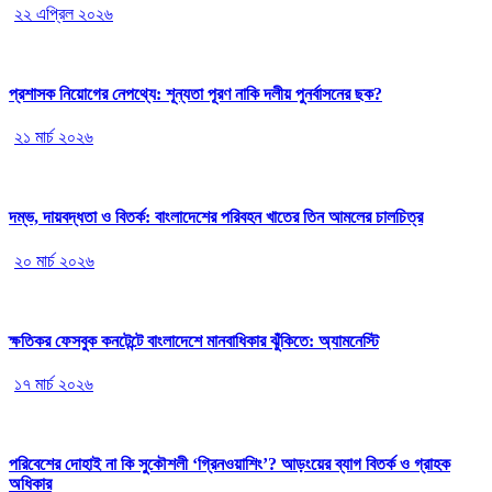
২২ এপ্রিল ২০২৬
প্রশাসক নিয়োগের নেপথ্যে: শূন্যতা পূরণ নাকি দলীয় পুনর্বাসনের ছক?
২১ মার্চ ২০২৬
দম্ভ, দায়বদ্ধতা ও বিতর্ক: বাংলাদেশের পরিবহন খাতের তিন আমলের চালচিত্র
২০ মার্চ ২০২৬
ক্ষতিকর ফেসবুক কনটেন্টে বাংলাদেশে মানবাধিকার ঝুঁকিতে: অ্যামনেস্টি
১৭ মার্চ ২০২৬
পরিবেশের দোহাই না কি সুকৌশলী ‘গ্রিনওয়াশিং’? আড়ংয়ের ব্যাগ বিতর্ক ও গ্রাহক
অধিকার