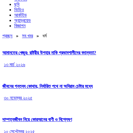
ছবি
ভিডিও
আর্কাইভ
অ্যান্ড্রয়েড
বিজ্ঞাপন
প্রচ্ছদ
»
সব খবর
»
ধর্ম
আমানতের খেজুর: রাষ্ট্রীয় উপহার নাকি প্রভাবশালীদের বদান্যতা?
১৩ মার্চ ২০২৬
জীবনের গন্তব্য কোথায়, নির্ধারিত পথে না অবিরাম চেষ্টার মধ্যে
৩০ নভেম্বর ২০২৫
দাম্পত্যজীবন নিয়ে কোরআনের বাণী ও বিশ্লেষণ
১০ সেপ্টেম্বর ২০২৫