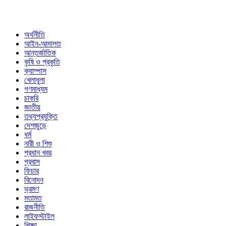
অর্থনীতি
আইন-আদালত
আন্তর্জাতিক
কৃষি ও প্রকৃতি
ক্যাম্পাস
খেলাধুলা
গণমাধ্যম
চাকরি
জাতীয়
তথ্যপ্রযুক্তি
দেশজুড়ে
ধর্ম
নারী ও শিশু
প্রধান খবর
প্রবাস
ফিচার
বিনোদন
ভ্রমণ
মতামত
রাজনীতি
লাইফস্টাইল
শিক্ষা