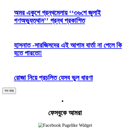
অমর একুশে গ্রন্থমেলায় ‘‘৩৬শে জুলাই
গণঅভ্যুত্থান’’ গ্রন্থ প্রকাশিত
হাসনাত -সারজিসদের এই আগাম বার্তা না পেলে কি
হতে পারতো!
রোজা নিয়ে প্রচলিত যেসব ভুল ধারণা
সব খবর
ফেসবুকে আমরা