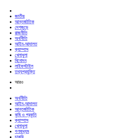
জাতীয়
আন্তর্জাতিক
দেশজুড়ে
রাজনীতি
অর্থনীতি
আইন-আদালত
ক্যাম্পাস
খেলাধুলা
বিনোদন
লাইফস্টাইল
তথ্যপ্রযুক্তি
আরও
অর্থনীতি
আইন-আদালত
আন্তর্জাতিক
কৃষি ও প্রকৃতি
ক্যাম্পাস
খেলাধুলা
গণমাধ্যম
চাকরি