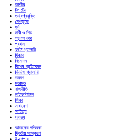
জাতীয়
টপ টেন
তথ্যপ্রযুক্তি
দেশজুড়ে
ধর্ম
নারী ও শিশু
প্রধান খবর
প্রবাস
ফটো গ্যালারি
ফিচার
বিনোদন
বিশেষ প্রতিবেদন
ভিডিও গ্যালারি
ভ্রমণ
মতামত
রাজনীতি
লাইফস্টাইল
শিক্ষা
সারাদেশ
সাহিত্য
স্বাস্থ্য
আজকের পত্রিকা
দ্বিতীয় সংস্করণ
ই-পেপার