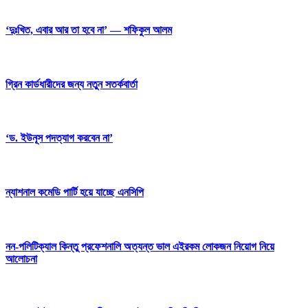
‘দুঃখিত, এবার আর তা হবে না’ — শফিকুল আলম
গ্রিন কার্ডধারীদের জন্য নতুন সতর্কবার্তা
‘ড. ইউনূস পদত্যাগ করবেন না’
ন্যাশনাল কমেডি পার্টি হয়ে যাচ্ছে এনসিপি
নন-পলিটিক্যাল কিন্তু প্রফেশনালি অত্যন্ত ভাল এইরকম লোকজন নিয়োগ নিয়ে
আলোচনা