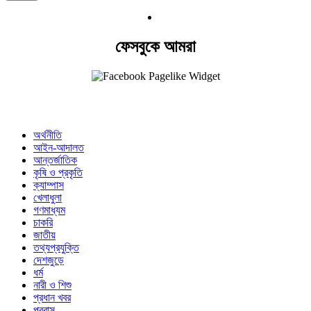
ফেসবুকে আমরা
অর্থনীতি
আইন-আদালত
আন্তর্জাতিক
কৃষি ও প্রকৃতি
ক্যাম্পাস
খেলাধুলা
গণমাধ্যম
চাকরি
জাতীয়
তথ্যপ্রযুক্তি
দেশজুড়ে
ধর্ম
নারী ও শিশু
প্রধান খবর
প্রবাস