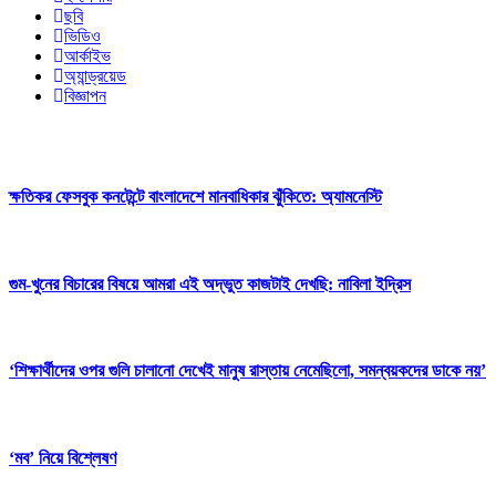
ছবি
ভিডিও
আর্কাইভ
অ্যান্ড্রয়েড
বিজ্ঞাপন
ক্ষতিকর ফেসবুক কনটেন্টে বাংলাদেশে মানবাধিকার ঝুঁকিতে: অ্যামনেস্টি
গুম-খুনের বিচারের বিষয়ে আমরা এই অদ্ভুত কাজটাই দেখছি: নাবিলা ইদ্রিস
‘শিক্ষার্থীদের ওপর গুলি চালানো দেখেই মানুষ রাস্তায় নেমেছিলো, সমন্বয়কদের ডাকে নয়’
‘মব’ নিয়ে বিশ্লেষণ