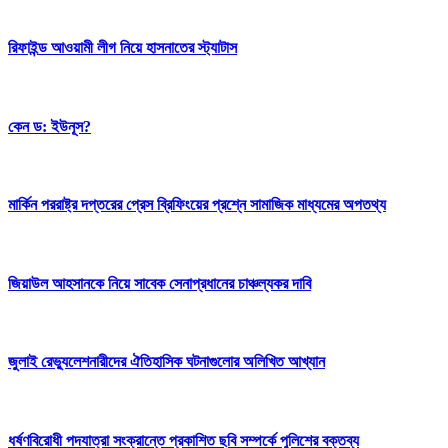
রিফাইন্ড আওয়ামী লীগ নিয়ে হাসনাতের স্ট্যাটাস
কেন ড: ইউনূস?
মার্কিন পররাষ্ট্র দপ্তরের প্রেস ব্রিফিংয়ের প্রশ্নে সামাজিক মাধ্যমের অপতথ্য
জিয়াউল আহসানকে নিয়ে সাবেক সেনাপ্রধানের চাঞ্চল্যকর দাবি
জুলাই রেভ্যুলেশনারীদের ঐতিহাসিক ঘটনাগুলোর অলিখিত আখ্যান
ধর্ষণবিরোধী পদযাত্রা সংক্রান্তে প্রকাশিত ছবি সম্পর্কে পুলিশের বক্তব্য