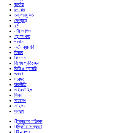
জাতীয়
টপ টেন
তথ্যপ্রযুক্তি
দেশজুড়ে
ধর্ম
নারী ও শিশু
প্রধান খবর
প্রবাস
ফটো গ্যালারি
ফিচার
বিনোদন
বিশেষ প্রতিবেদন
ভিডিও গ্যালারি
ভ্রমণ
মতামত
রাজনীতি
লাইফস্টাইল
শিক্ষা
সারাদেশ
সাহিত্য
স্বাস্থ্য
আজকের পত্রিকা
দ্বিতীয় সংস্করণ
ই-পেপার