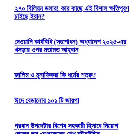
২৭০ বিলিয়ন ডলার! কার কাছে এই বিশাল ক্ষতিপূরণ
চাইছে ইরান?
দেওয়ানি কার্যবিধি (সংশোধন) অধ্যাদেশ ২০২৫-এর
খসড়ার ওপর মতামত আহ্বান
জালিম ও মুনাফিকরা কি ধর্মের শত্রু?
ঈদে বেড়ানোর ১০১ টি জায়গা
প্রধান উপদেষ্টার বিশেষ সহকারী হিসাবে নিয়োগ