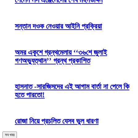
পেলেন লস এঞ্জেলেসের শেখ মইনউদ্দিন
সন্তান দওক নেওয়ার আইনি প্রক্রিয়া
অমর একুশে গ্রন্থমেলায় ‘‘৩৬শে জুলাই
গণঅভ্যুত্থান’’ গ্রন্থ প্রকাশিত
হাসনাত -সারজিসদের এই আগাম বার্তা না পেলে কি
হতে পারতো!
রোজা নিয়ে প্রচলিত যেসব ভুল ধারণা
সব খবর