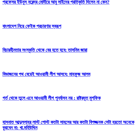
প্রফেসর ইউনুস নরেন্দ্র মোদীরে আবু সাইদের প্রতিকৃতি দিলেন না কেন?
বাংলাদেশ নিয়ে ফেইক প্রচারণার স্বরূপ
বিচারহীনতার সংস্কৃতি থেকে বের হতে হবে: তাসনিম জারা
বিভাজনের পথ বেয়েই আওয়ামী লীগ আসবে: মাহফুজ আলম
গর্ত থেকে তুলে এনে আওয়ামী লীগ পুনর্বাসন নয় : রাষ্ট্রদূত মুশফিক
হাসনাত আব্দুল্লাহর লাস্ট পোস্ট কতটা সাহসের আর কতটা বিপজ্জনক সেটা হয়তো অনেকে
বুঝবেন না: খা.মহিউদ্দিন