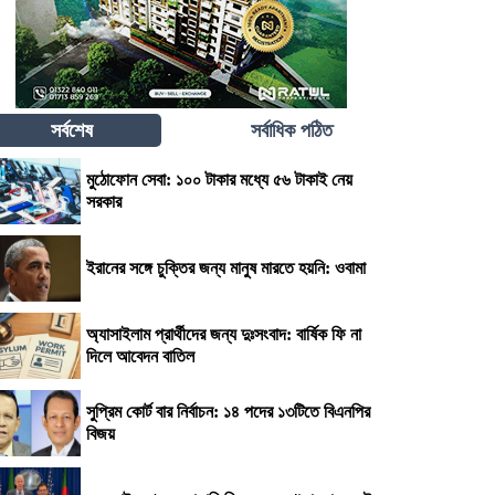
সর্বশেষ
সর্বাধিক পঠিত
মুঠোফোন সেবা: ১০০ টাকার মধ্যে ৫৬ টাকাই নেয়
সরকার
ইরানের সঙ্গে চুক্তির জন্য মানুষ মারতে হয়নি: ওবামা
অ্যাসাইলাম প্রার্থীদের জন্য দুঃসংবাদ: বার্ষিক ফি না
দিলে আবেদন বাতিল
সুপ্রিম কোর্ট বার নির্বাচন: ১৪ পদের ১৩টিতে বিএনপির
বিজয়