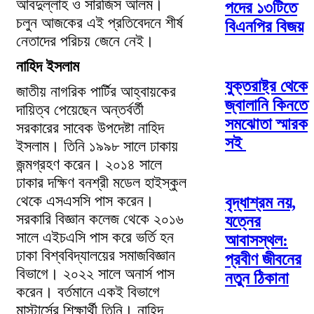
আবদুল্লাহ ও সারজিস আলম।
পদের ১৩টিতে
চলুন আজকের এই প্রতিবেদনে শীর্ষ
বিএনপির বিজয়
নেতাদের পরিচয় জেনে নেই।
নাহিদ ইসলাম
যুক্তরাষ্ট্র থেকে
জাতীয় নাগরিক পার্টির আহ্বায়কের
জ্বালানি কিনতে
দায়িত্ব পেয়েছেন অন্তর্বর্তী
সমঝোতা স্মারক
সরকারের সাবেক উপদেষ্টা নাহিদ
সই
ইসলাম। তিনি ১৯৯৮ সালে ঢাকায়
জন্মগ্রহণ করেন। ২০১৪ সালে
ঢাকার দক্ষিণ বনশ্রী মডেল হাইস্কুল
থেকে এসএসসি পাস করেন।
বৃদ্ধাশ্রম নয়,
সরকারি বিজ্ঞান কলেজ থেকে ২০১৬
যত্নের
সালে এইচএসি পাস করে ভর্তি হন
আবাসস্থল:
ঢাকা বিশ্ববিদ্যালয়ের সমাজবিজ্ঞান
প্রবীণ জীবনের
বিভাগে। ২০২২ সালে অনার্স পাস
নতুন ঠিকানা
করেন। বর্তমানে একই বিভাগে
মাস্টার্সের শিক্ষার্থী তিনি। নাহিদ