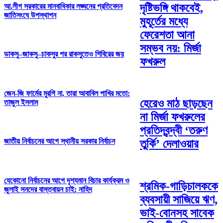
দৃষ্টিভঙ্গি থাকবেই,
আ.লীগ সরকারের মানবাধিকার লঙ্ঘনের প্রতিবেদন
জাতিসংঘে উপস্থাপন
মুহূর্তের মধ্যে
ফেরেশতা আনা
সম্ভব নয়: মির্জা
ডাকসু–জাকসু–চাকসুর পর রাকসুতেও শিবিরের জয়
ফখরুল
জেন-জি ফার্মের মুরগি না, তারা আবাবিল পাখির মতো:
হেরেও মাঠ ছাড়ছেন
তাজুল ইসলাম
না মির্জা ফখরুলের
প্রতিদ্বন্দ্বী ‘তরুণ
জাতীয় নির্বাচনের আগে স্থানীয় সরকার নির্বাচন
তুর্কি’ দেলাওয়ার
যেকোনো নির্বাচনের আগে দৃশ্যমান বিচার কার্যক্রম ও
শ্রমিক-গাড়িচালককে
জুলাই সনদের বাস্তবায়ন চাই: নাহিদ
ব্যবসায়ী সাজিয়ে ঋণ,
ভাই-বোনসহ সাবেক