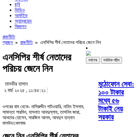
ছবি
ভিডিও
আর্কাইভ
অ্যান্ড্রয়েড
বিজ্ঞাপন
রাজনীতি
প্রচ্ছদ
»
রাজনীতি
»
এনসিপির শীর্ষ নেতাদের পরিচয় জেনে নিন
এনসিপির শীর্ষ নেতাদের
সর্বশেষ
সর্বাধিক পঠিত
পরিচয় জেনে নিন
মুঠোফোন সেবা:
তানভীর হাসান
২ মার্চ ২০২৫ , ১১:৪৫:২১
১০০ টাকার
মধ্যে ৫৬
ওপরের বাম থেকে- নাসিরুদ্দীন পাটওয়ারি, নাহিদ ইসলাম,
টাকাই নেয়
সামান্তা শারমিন, হাসনাত আবদুল্লাহ, তাসনিম জারা,
সরকার
আখতার হোসেন, সারজিস আলম, আবদুল হান্নান
মাসউদ/কোলাজ
জেনে নিন এনসিপির শীর্ষ নেতাদের