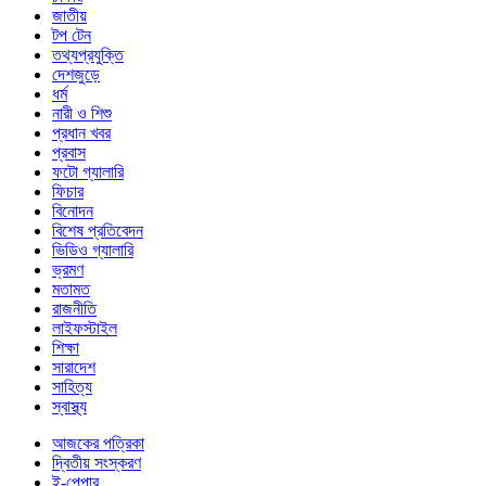
জাতীয়
টপ টেন
তথ্যপ্রযুক্তি
দেশজুড়ে
ধর্ম
নারী ও শিশু
প্রধান খবর
প্রবাস
ফটো গ্যালারি
ফিচার
বিনোদন
বিশেষ প্রতিবেদন
ভিডিও গ্যালারি
ভ্রমণ
মতামত
রাজনীতি
লাইফস্টাইল
শিক্ষা
সারাদেশ
সাহিত্য
স্বাস্থ্য
আজকের পত্রিকা
দ্বিতীয় সংস্করণ
ই-পেপার