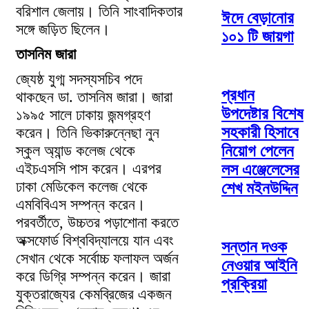
বরিশাল জেলায়। তিনি সাংবাদিকতার
ঈদে বেড়ানোর
সঙ্গে জড়িত ছিলেন।
১০১ টি জায়গা
তাসনিম জারা
জ্যেষ্ঠ যুগ্ম সদস্যসচিব পদে
প্রধান
থাকছেন ডা. তাসনিম জারা। জারা
উপদেষ্টার বিশেষ
১৯৯৫ সালে ঢাকায় জন্মগ্রহণ
সহকারী হিসাবে
করেন। তিনি ভিকারুন্নেছা নুন
স্কুল অ্যান্ড কলেজ থেকে
নিয়োগ পেলেন
এইচএসসি পাস করেন। এরপর
লস এঞ্জেলেসের
ঢাকা মেডিকেল কলেজ থেকে
শেখ মইনউদ্দিন
এমবিবিএস সম্পন্ন করেন।
পরবর্তীতে, উচ্চতর পড়াশোনা করতে
অক্সফোর্ড বিশ্ববিদ্যালয়ে যান এবং
সন্তান দওক
সেখান থেকে সর্বোচ্চ ফলাফল অর্জন
নেওয়ার আইনি
করে ডিগ্রি সম্পন্ন করেন। জারা
প্রক্রিয়া
যুক্তরাজ্যের কেমব্রিজের একজন