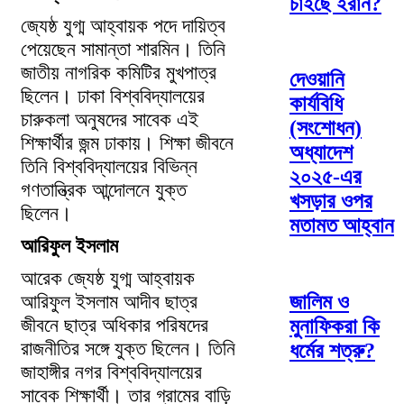
চাইছে ইরান?
জ্যেষ্ঠ যুগ্ম আহ্বায়ক পদে দায়িত্ব
পেয়েছেন সামান্তা শারমিন। তিনি
জাতীয় নাগরিক কমিটির মুখপাত্র
দেওয়ানি
ছিলেন। ঢাকা বিশ্ববিদ্যালয়ের
কার্যবিধি
চারুকলা অনুষদের সাবেক এই
(সংশোধন)
শিক্ষার্থীর জন্ম ঢাকায়। শিক্ষা জীবনে
অধ্যাদেশ
তিনি বিশ্ববিদ্যালয়ের বিভিন্ন
২০২৫-এর
গণতান্ত্রিক আন্দোলনে যুক্ত
খসড়ার ওপর
ছিলেন।
মতামত আহ্বান
আরিফুল ইসলাম
আরেক জ্যেষ্ঠ যুগ্ম আহ্বায়ক
আরিফুল ইসলাম আদীব ছাত্র
জালিম ও
জীবনে ছাত্র অধিকার পরিষদের
মুনাফিকরা কি
রাজনীতির সঙ্গে যুক্ত ছিলেন। তিনি
ধর্মের শত্রু?
জাহাঙ্গীর নগর বিশ্ববিদ্যালয়ের
সাবেক শিক্ষার্থী। তার গ্রামের বাড়ি