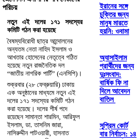
ইরানের সঙ্গে
পরিচয়
চুক্তির জন্য
নতুন এই দলের ১৭১ সদস্যের
মানুষ মারতে
কমিটি গঠন করা হয়েছে
হয়নি: ওবামা
বৈষম্যবিরোধী ছাত্র আন্দোলনের
অন্যতম নেতা নাহিদ ইসলাম ও
আখতার হোসেনের নেতৃত্বে গঠিত
অ্যাসাইলাম
হয়েছে নতুন রাজনৈতিক দল
প্রার্থীদের জন্য
“জাতীয় নাগরিক পার্টি” (এনসিপি)।
দুঃসংবাদ:
বার্ষিক ফি না
শুক্রবার (২৮ ফেব্রুয়ারি) ঢাকায়
দিলে আবেদন
এক অনুষ্ঠানের মাধ্যমে নতুন এই
বাতিল
দলের ১৭১ সদস্যের কমিটি গঠন
করা হয়েছে। দলের শীর্ষ পদে
রয়েছেন সামান্তা শারমিন, আরিফুল
ইসলাম, ডা. তাসনিম জারা,
সুপ্রিম কোর্ট
নাসিরুদ্দীন পাটওয়ারী, হাসনাত
বার নির্বাচন: ১৪