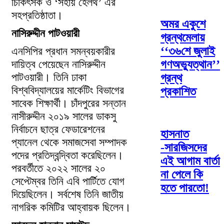
চিকিৎসক ও ‘সহায় হেলথ’ এর
সহপ্রতিষ্ঠাতা।
অমর একুশে
নাসিরুদ্দীন পাটওয়ারী
গ্রন্থমেলায়
‘‘৩৬শে জুলাই
এনসিপির প্রধান সমন্বয়কারীর
দায়িত্ব পেয়েছেন নাসিরুদ্দীন
গণঅভ্যুত্থান’’
পাটওয়ারী। তিনি ঢাকা
গ্রন্থ
বিশ্ববিদ্যালয়ের মার্কেটিং বিভাগের
প্রকাশিত
সাবেক শিক্ষার্থী। চাঁদপুরের সন্তান
নাসীরুদ্দীন ২০১৯ সালের ডাকসু
নির্বাচনে ছাত্র ফেডারেশনের
হাসনাত
প্যানেল থেকে সমাজসেবা সম্পাদক
-সারজিসদের
পদের প্রতিদ্বন্দ্বিতা করেছিলেন।
এই আগাম বার্তা
পরবর্তীতে ২০২২ সালের ২০
না পেলে কি
সেপ্টেম্বর তিনি এবি পার্টিতে যোগ
হতে পারতো!
দিয়েছিলেন। সর্বশেষ তিনি জাতীয়
নাগরিক কমিটির আহ্বায়ক ছিলেন।