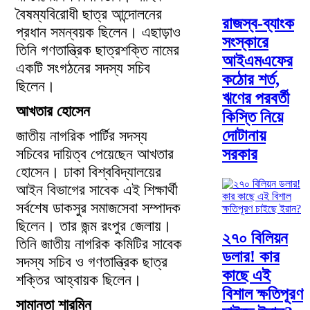
বৈষম্যবিরোধী ছাত্র আন্দোলনের
রাজস্ব-ব্যাংক
প্রধান সমন্বয়ক ছিলেন। এছাড়াও
সংস্কারে
তিনি গণতান্ত্রিক ছাত্রশক্তি নামের
আইএমএফের
একটি সংগঠনের সদস্য সচিব
কঠোর শর্ত,
ছিলেন।
ঋণের পরবর্তী
আখতার হোসেন
কিস্তি নিয়ে
দোটানায়
জাতীয় নাগরিক পার্টির সদস্য
সচিবের দায়িত্ব পেয়েছেন আখতার
সরকার
হোসেন। ঢাকা বিশ্ববিদ্যালয়ের
আইন বিভাগের সাবেক এই শিক্ষার্থী
সর্বশেষ ডাকসুর সমাজসেবা সম্পাদক
ছিলেন। তার জন্ম রংপুর জেলায়।
২৭০ বিলিয়ন
তিনি জাতীয় নাগরিক কমিটির সাবেক
ডলার! কার
সদস্য সচিব ও গণতান্ত্রিক ছাত্র
কাছে এই
শক্তির আহ্বায়ক ছিলেন।
বিশাল ক্ষতিপূরণ
সামান্তা শারমিন