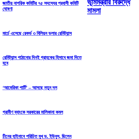
ভূমিমন্ত্রীর বিরুদ্ধে
জাতীয় নাগরিক কমিটির ৭৫ সদস্যের প্রবাসী কমিটি
ঘোষণা
মামলা
মার্চে এসেছে রেকর্ড ৩ বিলিয়ন ডলার রেমিট্যান্স
রেমিট্যান্স পাঠানোর দিনই গ্রাহকের হিসাবে জমা দিতে
হবে
‘আমেরিকা পার্টি’ – আসছে নতুন দল
গ্রামীণ ব্যাংকে সরকারের মালিকানা কমল
চীনের হাইনানে পরিচিত মুখ ড. ইউনূস, ছিলেন