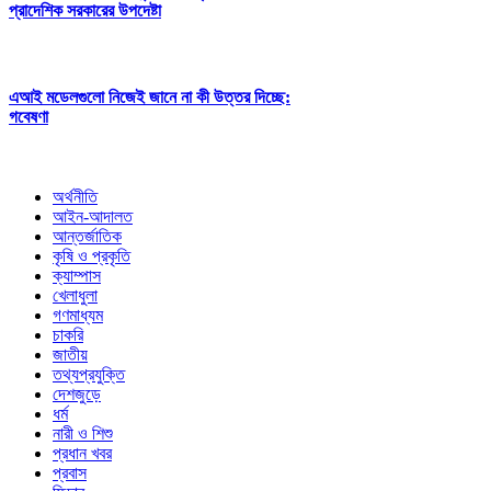
প্রাদেশিক সরকারের উপদেষ্টা
এআই মডেলগুলো নিজেই জানে না কী উত্তর দিচ্ছে:
গবেষণা
অর্থনীতি
আইন-আদালত
আন্তর্জাতিক
কৃষি ও প্রকৃতি
ক্যাম্পাস
খেলাধুলা
গণমাধ্যম
চাকরি
জাতীয়
তথ্যপ্রযুক্তি
দেশজুড়ে
ধর্ম
নারী ও শিশু
প্রধান খবর
প্রবাস