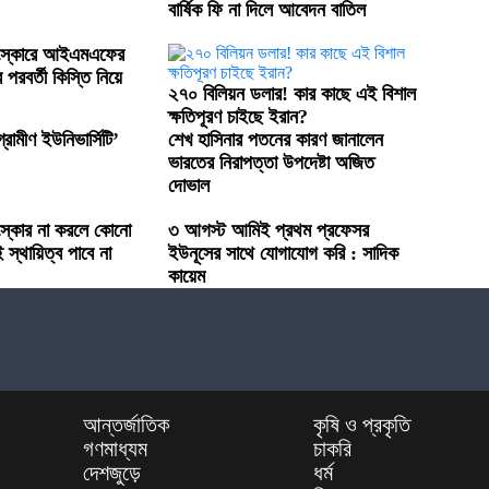
বার্ষিক ফি না দিলে আবেদন বাতিল
সংস্কারে আইএমএফের
পরবর্তী কিস্তি নিয়ে
২৭০ বিলিয়ন ডলার! কার কাছে এই বিশাল
ক্ষতিপূরণ চাইছে ইরান?
রামীণ ইউনিভার্সিটি’
শেখ হাসিনার পতনের কারণ জানালেন
ভারতের নিরাপত্তা উপদেষ্টা অজিত
দোভাল
ংস্কার না করলে কোনো
৩ আগস্ট আমিই প্রথম প্রফেসর
ই স্থায়িত্ব পাবে না
ইউনূসের সাথে যোগাযোগ করি : সাদিক
কায়েম
আন্তর্জাতিক
কৃষি ও প্রকৃতি
গণমাধ্যম
চাকরি
দেশজুড়ে
ধর্ম