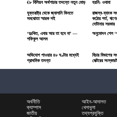
€৮ বিলিয়ন অর্থপাচার তদন্তে নতুন মোড়
হয়নি: ওবামা
যুক্তরাষ্ট্র থেকে জ্বালানি কিনতে
রাজস্ব-ব্যাংক 
সমঝোতা স্মারক সই
কঠোর শর্ত, ঋণের 
দোটানায় সরকার
‘দুঃখিত, এবার আর তা হবে না’ —
অনুমোদন পেল ‘গ্
শফিকুল আলম
অভিযোগ পাওয়ার ৪৮ ঘণ্টার মধ্যেই
বিচার বিভাগের স
প্রাথমিক তদন্ত
সেক্টরের সংস্কার
অর্থনীতি
আইন-আদালত
ক্যাম্পাস
খেলাধুলা
জাতীয়
তথ্যপ্রযুক্তি