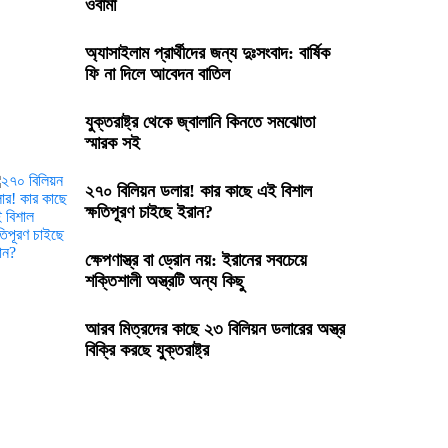
ওবামা
জালিম ও মুনাফিকরা কি ধর্মের শত্রু?
অ্যাসাইলাম প্রার্থীদের জন্য দুঃসংবাদ: বার্ষিক
ফি না দিলে আবেদন বাতিল
ঈদে বেড়ানোর ১০১ টি জায়গা
যুক্তরাষ্ট্র থেকে জ্বালানি কিনতে সমঝোতা
স্মারক সই
প্রধান উপদেষ্টার বিশেষ সহকারী হিসাবে নিয়োগ পেলেন
লস এঞ্জেলেসের শেখ মইনউদ্দিন
২৭০ বিলিয়ন ডলার! কার কাছে এই বিশাল
ক্ষতিপূরণ চাইছে ইরান?
সন্তান দওক নেওয়ার আইনি প্রক্রিয়া
ক্ষেপণাস্ত্র বা ড্রোন নয়: ইরানের সবচেয়ে
শক্তিশালী অস্ত্রটি অন্য কিছু
অমর একুশে গ্রন্থমেলায় ‘‘৩৬শে জুলাই
গণঅভ্যুত্থান’’ গ্রন্থ প্রকাশিত
আরব মিত্রদের কাছে ২৩ বিলিয়ন ডলারের অস্ত্র
বিক্রি করছে যুক্তরাষ্ট্র
হাসনাত -সারজিসদের এই আগাম বার্তা না পেলে কি
হতে পারতো!
রোজা নিয়ে প্রচলিত যেসব ভুল ধারণা