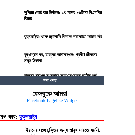
সুপ্রিম কোর্ট বার নির্বাচন: ১৪ পদের ১৩টিতে বিএনপির
বিজয়
যুক্তরাষ্ট্র থেকে জ্বালানি কিনতে সমঝোতা স্মারক সই
বৃদ্ধাশ্রম নয়, যত্নের আবাসস্থল: প্রবীণ জীবনের
নতুন ঠিকানা
রাজস্ব-ব্যাংক সংস্কারে আইএমএফের কঠোর শর্ত,
সব খবর
ঋণের পরবর্তী কিস্তি নিয়ে দোটানায় সরকার
ফেসবুকে আমরা
২৭০ বিলিয়ন ডলার! কার কাছে এই বিশাল ক্ষতিপূরণ
চাইছে ইরান?
রও খবর:
যুক্তরাষ্ট্র
দেওয়ানি কার্যবিধি (সংশোধন) অধ্যাদেশ ২০২৫-এর
খসড়ার ওপর মতামত আহ্বান
ইরানের সঙ্গে চুক্তির জন্য মানুষ মারতে হয়নি: