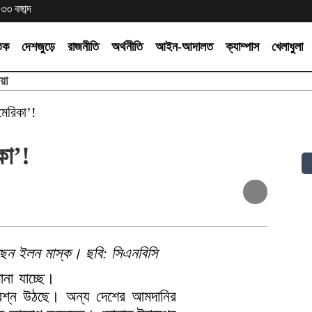
 বঙ্গাব্দ
তিক
দেশজুড়ে
রাজনীতি
অর্থনীতি
আইন-আদালত
ক্যাম্পাস
খেলাধুলা
য়া
েরিকা’!
কা’!
ছেন ইলন মাস্ক। ছবি: সিএনবিসি
োনা যাচ্ছে।
্রশ্ন উঠছে। অন্য দেশের আমদানির