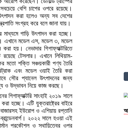
 শুল্ক আরোপ করেছেন। ডোনাল্ড ট্রাম্পের
সবচেয়ে বেশি চাপের ওপরে রয়েছে।
ড়ি উৎপাদন করা হলেও অন্য সব দেশের
ন্ত্রপাতি সংগ্রহ করে বলে জানা যায়।
্কের মাধ্যমে গাড়ি উৎপাদন করা হচ্ছে।
খানা। এখানে মডেল এস, মডেল ৩, মডেল
করা হয়। নেভাদার গিগাফ্যাক্টরিতে
ন্ট রয়েছে টেসলার। এখানে লিথিয়াম-
ের মতো শক্তি সঞ্চয়কারী পণ্য তৈরি
বারট্রাক এবং মডেল ওয়াই তৈরি করা
িকভাবে সৌর প্যানেল উৎপাদনের জন্য
পণ্য ও উদ্ভাবন নিয়ে কাজ করছে।
ীনের গিগাফ্যাক্টরি সাংহাই ২০১৯ সালে
রা হচ্ছে। এটি যুক্তরাষ্ট্রের বাইরে
বাজারসহ ইউরোপ ও এশিয়ায় রপ্তানি
আ
িন-ব্রান্ডেনবার্গ। ২০২২ সালে হওয়া এই
ার্মান প্রকৌশল ও স্থায়িত্বের ওপর