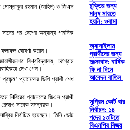
চুক্তির জন্য
ার্থী মোস্তাকুর রহমান (জাহিদ) ও জিএস
মানুষ মারতে
হয়নি: ওবামা
০ সালের পর দেশের অন্যান্য পাবলিক
অ্যাসাইলাম
ন্ত ফলাফল ঘোষণা করেন।
প্রার্থীদের জন্য
্গীরনগর বিশ্ববিদ্যালয়, চট্টগ্রাম
দুঃসংবাদ: বার্ষিক
রাবাহিকতা দেখা গেল।
ফি না দিলে
আবেদন বাতিল
জন্ম’ প্যানেলের ভিপি প্রার্থী শেখ
ম শিবিরের প্যানেলের জিএস প্রার্থী
সুপ্রিম কোর্ট বার
িম রেজাও সাবেক সমন্বয়ক।
নির্বাচন: ১৪
সাব্বির নির্বাচিত হয়েছেন। তিনি ভোট
পদের ১৩টিতে
বিএনপির বিজয়