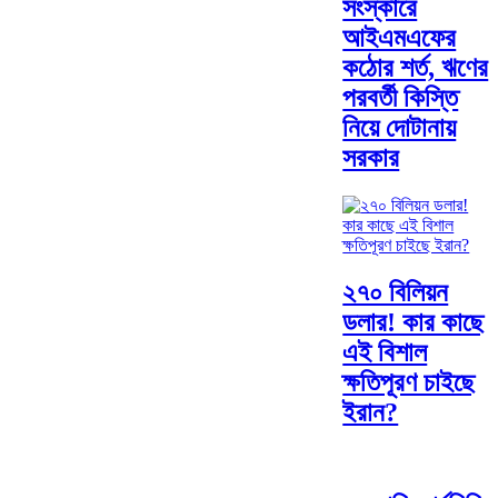
সংস্কারে
আইএমএফের
কঠোর শর্ত, ঋণের
পরবর্তী কিস্তি
নিয়ে দোটানায়
সরকার
২৭০ বিলিয়ন
ডলার! কার কাছে
এই বিশাল
ক্ষতিপূরণ চাইছে
ইরান?