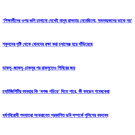
‘শিক্ষার্থীদের ওপর গুলি চালানো দেখেই মানুষ রাস্তায় নেমেছিলো, সমন্বয়কদের ডাকে নয়’
শকুনদের দৃষ্টি থেকে বোনদের রক্ষা করা চ্যালেঞ্জ হয়ে দাঁড়িয়েছে
ডাকসু–জাকসু–চাকসুর পর রাকসুতেও শিবিরের জয়
চ্যাটজিপিটির ব্যবহার কি ‘মগজ পচিয়ে’ দিতে পারে, কী বলছেন গবেষকেরা
ধর্ষণবিরোধী পদযাত্রা সংক্রান্তে প্রকাশিত ছবি সম্পর্কে পুলিশের বক্তব্য