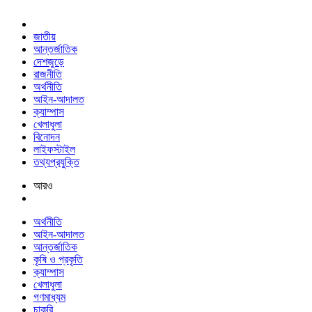
জাতীয়
আন্তর্জাতিক
দেশজুড়ে
রাজনীতি
অর্থনীতি
আইন-আদালত
ক্যাম্পাস
খেলাধুলা
বিনোদন
লাইফস্টাইল
তথ্যপ্রযুক্তি
আরও
অর্থনীতি
আইন-আদালত
আন্তর্জাতিক
কৃষি ও প্রকৃতি
ক্যাম্পাস
খেলাধুলা
গণমাধ্যম
চাকরি