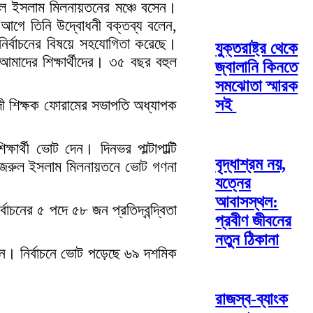
ুল ইসলাম মিলনায়তনের মঞ্চে বসেন।
 আগে তিনি উদ্বোধনী বক্তব্য বলেন,
নির্বাচনের বিষয়ে সহযোগিতা করেছে।
যুক্তরাষ্ট্র থেকে
আমাদের শিক্ষার্থীদের। ৩৫ বছর বহুল
জ্বালানি কিনতে
সমঝোতা স্মারক
সই
াদী শিক্ষক ফোরামের সভাপতি অধ্যাপক
ার্থী ভোট দেন। দিনভর পাল্টাপাল্টি
বৃদ্ধাশ্রম নয়,
 নজরুল ইসলাম মিলনায়তনে ভোট গণনা
যত্নের
আবাসস্থল:
াচনের ৫ পদে ৫৮ জন প্রতিদ্বন্দ্বিতা
প্রবীণ জীবনের
নতুন ঠিকানা
জন। নির্বাচনে ভোট পড়েছে ৬৯ দশমিক
রাজস্ব-ব্যাংক