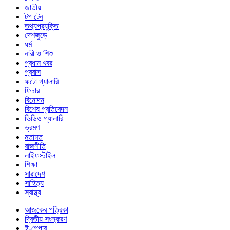
জাতীয়
টপ টেন
তথ্যপ্রযুক্তি
দেশজুড়ে
ধর্ম
নারী ও শিশু
প্রধান খবর
প্রবাস
ফটো গ্যালারি
ফিচার
বিনোদন
বিশেষ প্রতিবেদন
ভিডিও গ্যালারি
ভ্রমণ
মতামত
রাজনীতি
লাইফস্টাইল
শিক্ষা
সারাদেশ
সাহিত্য
স্বাস্থ্য
আজকের পত্রিকা
দ্বিতীয় সংস্করণ
ই-পেপার