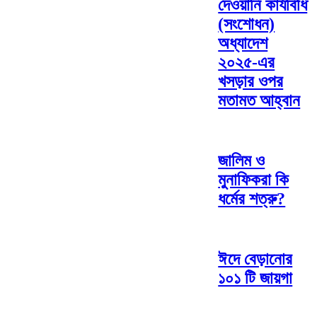
দেওয়ানি কার্যবিধি
(সংশোধন)
অধ্যাদেশ
২০২৫-এর
খসড়ার ওপর
মতামত আহ্বান
জালিম ও
মুনাফিকরা কি
ধর্মের শত্রু?
ঈদে বেড়ানোর
১০১ টি জায়গা