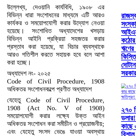
উল্লেখ্য, দেওয়ানি কার্যবিধি, ১৯০৮ এর
বিভিন্ন ধারা সংশোধনের মাধ্যমে এটি আরও
রাজস্ব
কার্যকর ও সময়োপযোগী করার উদ্যোগ নেওয়া
সংস্ক
হয়েছে। সংশোধিত অধ্যাদেশের খসড়ায়
আইএ
বিভিন্ন আইনি প্রক্রিয়া সহজতর করার
কঠোর 
প্রস্তাব করা হয়েছে, যা বিচার ব্যবস্থাকে
ঋণের প
আরও গতিশীল করতে সহায়ক হবে বলে আশা
কিস্তি
করা হচ্ছে।
দোটানা
সরকা
অধ্যাদেশ নং- ২০২৫
Code of Civil Procedure, 1908
অধিকতর সংশোধনকল্পে প্রণীত অধ্যাদেশ
যেহেতু Code of Civil Procedure,
1908 (Act No. V of 1908)
২৭০ ব
সময়োপযোগী করার লক্ষ্যে উক্ত আইন
ডলার!
অধিকতর সংশোধন করা সমীচীন ও প্রয়োজনীয়;
কাছে
এবং যেহেতু সংসদ ভেঙে যাওয়া অবস্থায়
বিশাল 