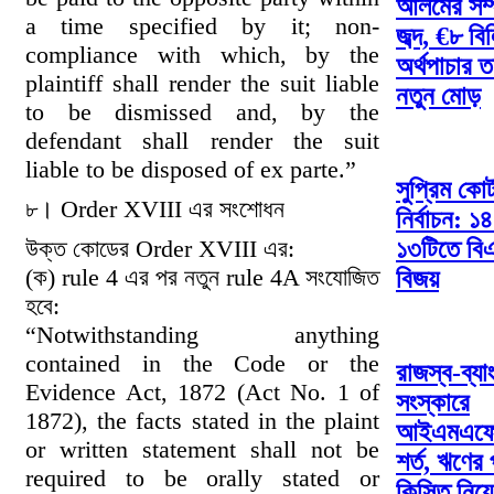
আলমের সম্
a time specified by it; non-
জব্দ, €৮ বি
compliance with which, by the
অর্থপাচার ত
plaintiff shall render the suit liable
নতুন মোড়
to be dismissed and, by the
defendant shall render the suit
liable to be disposed of ex parte.”
সুপ্রিম কোর্
৮। Order XVIII এর সংশোধন
নির্বাচন: ১
উক্ত কোডের Order XVIII এর:
১৩টিতে বি
(ক) rule 4 এর পর নতুন rule 4A সংযোজিত
বিজয়
হবে:
“Notwithstanding anything
contained in the Code or the
রাজস্ব-ব্যা
Evidence Act, 1872 (Act No. 1 of
সংস্কারে
1872), the facts stated in the plaint
আইএমএফে
or written statement shall not be
শর্ত, ঋণের 
required to be orally stated or
কিস্তি নিয়