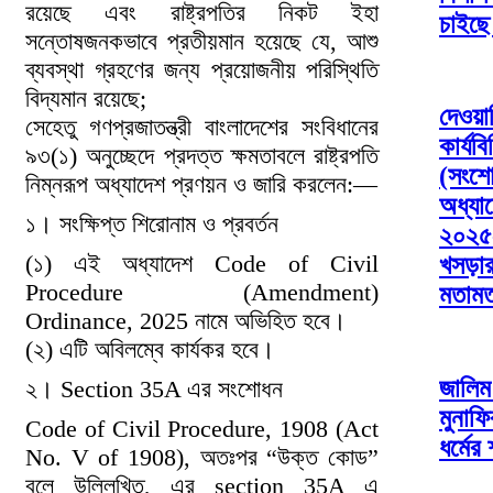
রয়েছে এবং রাষ্ট্রপতির নিকট ইহা
চাইছে
সন্তোষজনকভাবে প্রতীয়মান হয়েছে যে, আশু
ব্যবস্থা গ্রহণের জন্য প্রয়োজনীয় পরিস্থিতি
বিদ্যমান রয়েছে;
দেওয়া
সেহেতু গণপ্রজাতন্ত্রী বাংলাদেশের সংবিধানের
কার্যবি
৯৩(১) অনুচ্ছেদে প্রদত্ত ক্ষমতাবলে রাষ্ট্রপতি
(সংশ
নিম্নরূপ অধ্যাদেশ প্রণয়ন ও জারি করলেন:—
অধ্যা
১। সংক্ষিপ্ত শিরোনাম ও প্রবর্তন
২০২৫
(১) এই অধ্যাদেশ Code of Civil
খসড়া
Procedure (Amendment)
মতামত
Ordinance, 2025 নামে অভিহিত হবে।
(২) এটি অবিলম্বে কার্যকর হবে।
জালিম
২। Section 35A এর সংশোধন
মুনাফ
Code of Civil Procedure, 1908 (Act
ধর্মের
No. V of 1908), অতঃপর “উক্ত কোড”
বলে উল্লিখিত, এর section 35A এ