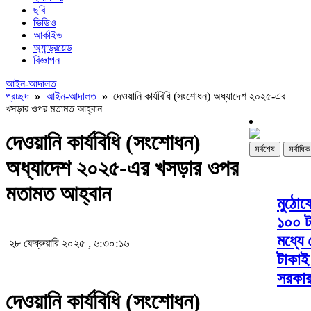
ছবি
ভিডিও
আর্কাইভ
অ্যান্ড্রয়েড
বিজ্ঞাপন
আইন-আদালত
প্রচ্ছদ
»
আইন-আদালত
»
দেওয়ানি কার্যবিধি (সংশোধন) অধ্যাদেশ ২০২৫-এর
খসড়ার ওপর মতামত আহ্বান
দেওয়ানি কার্যবিধি (সংশোধন)
সর্বশেষ
সর্বাধি
অধ্যাদেশ ২০২৫-এর খসড়ার ওপর
মতামত আহ্বান
মুঠোফ
১০০ ট
মধ্যে
২৮ ফেব্রুয়ারি ২০২৫ , ৬:৩০:১৬
টাকাই
সরকা
দেওয়ানি কার্যবিধি (সংশোধন)