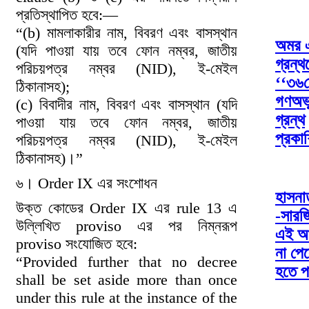
প্রতিস্থাপিত হবে:—
“(b) মামলাকারীর নাম, বিবরণ এবং বাসস্থান
অমর 
(যদি পাওয়া যায় তবে ফোন নম্বর, জাতীয়
গ্রন্থ
পরিচয়পত্র নম্বর (NID), ই-মেইল
‘‘৩৬শ
ঠিকানাসহ);
গণঅভ্
(c) বিবাদীর নাম, বিবরণ এবং বাসস্থান (যদি
গ্রন্থ
পাওয়া যায় তবে ফোন নম্বর, জাতীয়
প্রকা
পরিচয়পত্র নম্বর (NID), ই-মেইল
ঠিকানাসহ)।”
৬। Order IX এর সংশোধন
হাসনা
উক্ত কোডের Order IX এর rule 13 এ
-সারজ
উল্লিখিত proviso এর পর নিম্নরূপ
এই আগ
proviso সংযোজিত হবে:
না পে
“Provided further that no decree
হতে প
shall be set aside more than once
under this rule at the instance of the