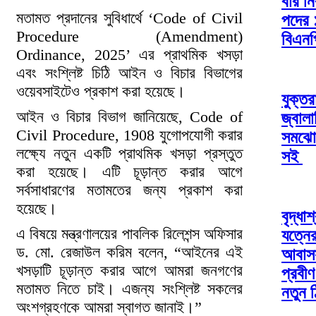
বার নি
মতামত প্রদানের সুবিধার্থে ‘Code of Civil
পদের 
Procedure (Amendment)
বিএনপ
Ordinance, 2025’ এর প্রাথমিক খসড়া
এবং সংশ্লিষ্ট চিঠি আইন ও বিচার বিভাগের
ওয়েবসাইটেও প্রকাশ করা হয়েছে।
যুক্তরা
আইন ও বিচার বিভাগ জানিয়েছে, Code of
জ্বাল
Civil Procedure, 1908 যুগোপযোগী করার
সমঝোত
লক্ষ্যে নতুন একটি প্রাথমিক খসড়া প্রস্তুত
সই
করা হয়েছে। এটি চূড়ান্ত করার আগে
সর্বসাধারণের মতামতের জন্য প্রকাশ করা
হয়েছে।
বৃদ্ধা
এ বিষয়ে মন্ত্রণালয়ের পাবলিক রিলেশন্স অফিসার
যত্নে
ড. মো. রেজাউল করিম বলেন, “আইনের এই
আবাস
খসড়াটি চূড়ান্ত করার আগে আমরা জনগণের
প্রবী
মতামত নিতে চাই। এজন্য সংশ্লিষ্ট সকলের
নতুন 
অংশগ্রহণকে আমরা স্বাগত জানাই।”