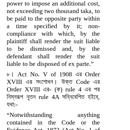
power to impose an additional cost,
not exceeding two thousand taka, to
be paid to the opposite party within
a time specified by it; non-
compliance with which, by the
plaintiff shall render the suit liable
to be dismissed and, by the
defendant shall render the suit
liable to be disposed of ex parte.”
৮। Act No. V of 1908 এর Order
XVIII এর সংশোধন। উক্ত Code এর
Order XVIII এর- (ক) rule 4 এর পর
নিম্নরূপ নূতন rule 4A সন্নিবেশিত হইবে,
যথা:-
“Notwithstanding anything
contained in the Code or the
Evidence Act, 1872 (Act No. 1 of