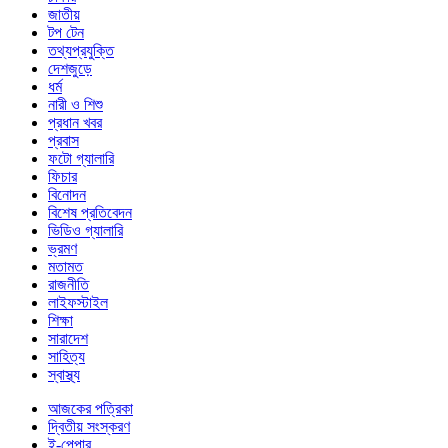
জাতীয়
টপ টেন
তথ্যপ্রযুক্তি
দেশজুড়ে
ধর্ম
নারী ও শিশু
প্রধান খবর
প্রবাস
ফটো গ্যালারি
ফিচার
বিনোদন
বিশেষ প্রতিবেদন
ভিডিও গ্যালারি
ভ্রমণ
মতামত
রাজনীতি
লাইফস্টাইল
শিক্ষা
সারাদেশ
সাহিত্য
স্বাস্থ্য
আজকের পত্রিকা
দ্বিতীয় সংস্করণ
ই-পেপার