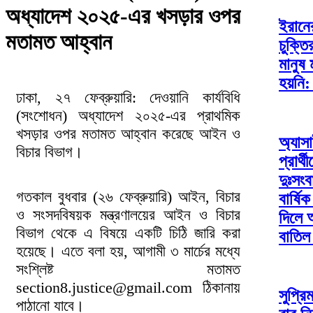
অধ্যাদেশ ২০২৫-এর খসড়ার ওপর
ইরানের
মতামত আহ্বান
চুক্তি
মানুষ
হয়নি:
ঢাকা, ২৭ ফেব্রুয়ারি: দেওয়ানি কার্যবিধি
(সংশোধন) অধ্যাদেশ ২০২৫-এর প্রাথমিক
খসড়ার ওপর মতামত আহ্বান করেছে আইন ও
অ্যাস
বিচার বিভাগ।
প্রার্থ
দুঃসংব
গতকাল বুধবার (২৬ ফেব্রুয়ারি) আইন, বিচার
বার্ষি
ও সংসদবিষয়ক মন্ত্রণালয়ের আইন ও বিচার
দিলে 
বিভাগ থেকে এ বিষয়ে একটি চিঠি জারি করা
বাতি
হয়েছে। এতে বলা হয়, আগামী ৩ মার্চের মধ্যে
সংশ্লিষ্ট মতামত
section8.justice@gmail.com ঠিকানায়
সুপ্রি
পাঠানো যাবে।