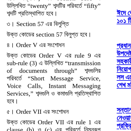
উল্লিখিত “twenty” শব্দটির পরিবর্তে “fifty”
ঈদে ব
শব্দটি প্রতিস্থাপিত হবে।
১০১ টি
৩। Section 57 এর বিলুপ্তি
উক্ত কোডের section 57 বিলুপ্ত হবে।
৪। Order V এর সংশোধন
প্রধান
উপদেষ্
উক্ত কোডের Order V এর rule 9 এর
সহকার
sub-rule (3) এ উল্লিখিত “transmission
নিয়োগ
of documents through” শব্দগুলির
লস এঞ
পরিবর্তে “Short Message Service,
শেখ ম
Voice Calls, Instant Messaging
Services,” শব্দগুলি ও কমাগুলি প্রতিস্থাপিত
হবে।
সন্তা
৫। Order VII এর সংশোধন
নেওয়
উক্ত কোডের Order VII এর rule 1 এর
প্রক্র
clause (b) ও (c) এর পরিবর্তে নিম্নরূপ