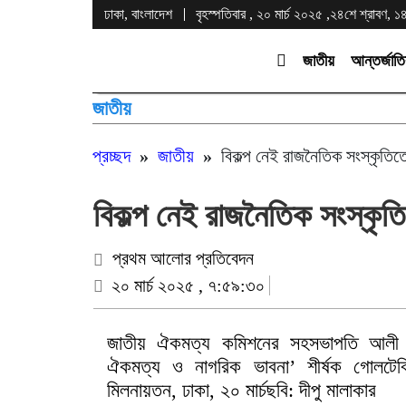
ঢাকা, বাংলাদেশ
বৃহস্পতিবার , ২০ মার্চ ২০২৫ ,২৪শে শ্রাবণ, ১৪৩
জাতীয়
আন্তর্জাত
জাতীয়
প্রচ্ছদ
»
জাতীয়
»
বিকল্প নেই রাজনৈতিক সংস্কৃতিত
বিকল্প নেই রাজনৈতিক সংস্কৃত
প্রথম আলোর প্রতিবেদন
২০ মার্চ ২০২৫ , ৭:৫৯:৩০
জাতীয় ঐকমত্য কমিশনের সহসভাপতি আলী রীয়
ঐকমত্য ও নাগরিক ভাবনা’ শীর্ষক গোলটেব
মিলনায়তন, ঢাকা, ২০ মার্চছবি: দীপু মালাকার