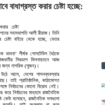
ে বাধাগ্রস্ত করার চেষ্টা হচ্ছে:
করার চেষ্টা
মিশনের সহসভাপতি আলী রীয়াজ। তিনি
ার চেষ্টা বাইরে থেকে হচ্ছে, ভেতর
িক ভাবনা’ শীর্ষক গোলটেবিল বৈঠকে
জধানীর সিরডাপ মিলনায়তনে আজ
র জন্য নাগরিক (সুজন)।
ঠে আসে, দেশের শাসনব্যবস্থার
াখছে। তাই প্রাতিষ্ঠানিক, কাঠামোগত
ঙ্গে নির্বাচনের কোনো বিরোধ নেই।
র করে নির্বাচনের মাধ্যমে রাজনৈতিক
েউ কেউ বলেছেন, রাজনৈতিক দলগুলো
আ
র করেনি। তাই সংস্কার না করে