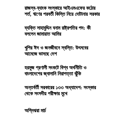
রাজস্ব-ব্যাংক সংস্কারে আইএমএফের কঠোর
জালিম ও মুনাফিকরা কি ধর্মের শত্রু?
শর্ত, ঋণের পরবর্তী কিস্তি নিয়ে দোটানায় সরকার
ব্যক্তি সাহাবুদ্দিন বনাম রাষ্ট্রপতির পদ: কী
ঈদে বেড়ানোর ১০১ টি জায়গা
বললেন জামায়াত আমির
খুশির ঈদ ও জনজীবনে স্বস্তি: উৎসবের
প্রধান উপদেষ্টার বিশেষ সহকারী হিসাবে নিয়োগ পেলেন
আমেজে ভাসছে দেশ
লস এঞ্জেলেসের শেখ মইনউদ্দিন
হরমুজ প্রণালী সংকটে বিশ্ব অর্থনীতি ও
সন্তান দওক নেওয়ার আইনি প্রক্রিয়া
বাংলাদেশের জ্বালানি নিরাপত্তা ঝুঁকি
অন্তর্বর্তী সরকারের ১৩৩ অধ্যাদেশ: সংস্কার
অমর একুশে গ্রন্থমেলায় ‘‘৩৬শে জুলাই
থেকে সংসদীয় পরীক্ষার মুখে
গণঅভ্যুত্থান’’ গ্রন্থ প্রকাশিত
অগ্নিঝরা মার্চ
হাসনাত -সারজিসদের এই আগাম বার্তা না পেলে কি
হতে পারতো!