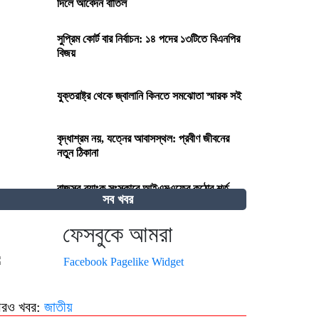
দিলে আবেদন বাতিল
সুপ্রিম কোর্ট বার নির্বাচন: ১৪ পদের ১৩টিতে বিএনপির
বিজয়
যুক্তরাষ্ট্র থেকে জ্বালানি কিনতে সমঝোতা স্মারক সই
বৃদ্ধাশ্রম নয়, যত্নের আবাসস্থল: প্রবীণ জীবনের
নতুন ঠিকানা
রাজস্ব-ব্যাংক সংস্কারে আইএমএফের কঠোর শর্ত,
সব খবর
ঋণের পরবর্তী কিস্তি নিয়ে দোটানায় সরকার
ফেসবুকে আমরা
২৭০ বিলিয়ন ডলার! কার কাছে এই বিশাল ক্ষতিপূরণ
চাইছে ইরান?
দেওয়ানি কার্যবিধি (সংশোধন) অধ্যাদেশ ২০২৫-এর
রও খবর:
জাতীয়
খসড়ার ওপর মতামত আহ্বান