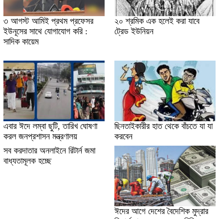
৩ আগস্ট আমিই প্রথম প্রফেসর
২০ শ্রমিক এক হলেই করা যাবে
ইউনূসের সাথে যোগাযোগ করি :
ট্রেড ইউনিয়ন
সাদিক কায়েম
এবার ঈদে লম্বা ছুটি, তারিখ ঘোষণা
ছিনতাইকারীর হাত থেকে বাঁচতে যা যা
করল জনপ্রশাসন মন্ত্রণালয়
করবেন
সব করদাতার অনলাইনে রিটার্ন জমা
বাধ্যতামূলক হচ্ছে
ঈদের আগে দেশের বৈদেশিক মুদ্রার