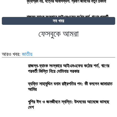
বৃদ্ধাশ্রম নয়, যত্নের আবাসস্থল: প্রবীণ জীবনের নতুন ঠিকানা
রাজস্ব-ব্যাংক সংস্কারে আইএমএফের কঠোর শর্ত, ঋণের পরবর্তী
সব খবর
কিস্তি নিয়ে দোটানায় সরকার
ফেসবুকে আমরা
২৭০ বিলিয়ন ডলার! কার কাছে এই বিশাল ক্ষতিপূরণ চাইছে ইরান?
আরও খবর:
জাতীয়
রাজস্ব-ব্যাংক সংস্কারে আইএমএফের কঠোর শর্ত, ঋণের
পরবর্তী কিস্তি নিয়ে দোটানায় সরকার
ব্যক্তি সাহাবুদ্দিন বনাম রাষ্ট্রপতির পদ: কী বললেন জামায়াত
আমির
খুশির ঈদ ও জনজীবনে স্বস্তি: উৎসবের আমেজে ভাসছে
দেশ