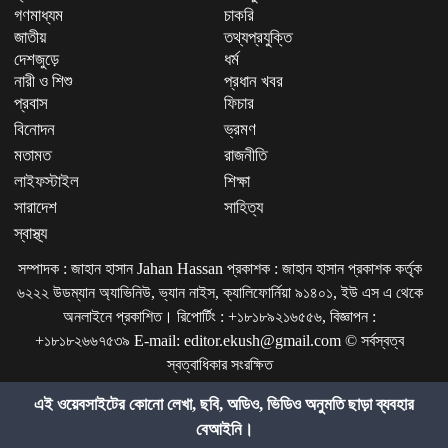
গণমাধ্যম
চাকরি
জাতীয়
তথ্যপ্রযুক্তি
দেশজুড়ে
ধর্ম
নারী ও শিশু
প্রধান খবর
প্রবাস
ফিচার
বিনোদন
ভ্রমণ
মতামত
রাজনীতি
লাইফস্টাইল
শিক্ষা
সারাদেশ
সাহিত্য
স্বাস্থ্য
সম্পাদক : জাহান হাসান Jahan Hassan প্রকাশক : জাহান হাসান প্রকাশক কর্তৃক
৬২২২ উডম্যান অ্যাভিনিউ, ভ্যান নাইস, ক্যালিফোর্নিয়া ৯১৪০১, ইউ এস এ থেকে
অনলাইনে প্রকাশিত। রিপোর্টিং : +১৮১৮৯২১৬৫৫৬, বিজ্ঞাপন :
+১৮১৮২৬৬৭৫৩৯ E-mail: editor.ekush@gmail.com © সর্বস্বত্ব
স্বত্বাধিকার সংরক্ষিত
এই ওয়েবসাইটের কোনো লেখা, ছবি, অডিও, ভিডিও অনুমতি ছাড়া ব্যবহার
বেআইনি।