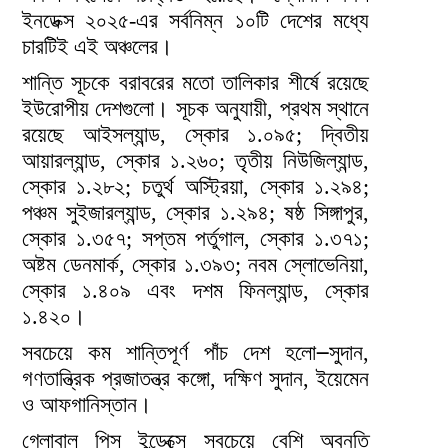
ইনডেক্স ২০২৫-এর সর্বনিম্ন ১০টি দেশের মধ্যে
চারটিই এই অঞ্চলের।
শান্তি সূচকে বরাবরের মতো তালিকার শীর্ষে রয়েছে
ইউরোপীয় দেশগুলো। সূচক অনুযায়ী, প্রথম স্থানে
রয়েছে আইসল্যান্ড, স্কোর ১.০৯৫; দ্বিতীয়
আয়ারল্যান্ড, স্কোর ১.২৬০; তৃতীয় নিউজিল্যান্ড,
স্কোর ১.২৮২; চতুর্থ অস্ট্রিয়া, স্কোর ১.২৯৪;
পঞ্চম সুইজারল্যান্ড, স্কোর ১.২৯৪; ষষ্ঠ সিঙ্গাপুর,
স্কোর ১.৩৫৭; সপ্তম পর্তুগাল, স্কোর ১.৩৭১;
অষ্টম ডেনমার্ক, স্কোর ১.৩৯৩; নবম স্লোভেনিয়া,
স্কোর ১.৪০৯ এবং দশম ফিনল্যান্ড, স্কোর
১.৪২০।
সবচেয়ে কম শান্তিপূর্ণ পাঁচ দেশ হলো౼সুদান,
গণতান্ত্রিক প্রজাতন্ত্র কঙ্গো, দক্ষিণ সুদান, ইয়েমেন
ও আফগানিস্তান।
গ্লোবাল পিস ইন্ডেক্সে সবচেয়ে বেশি অবনতি