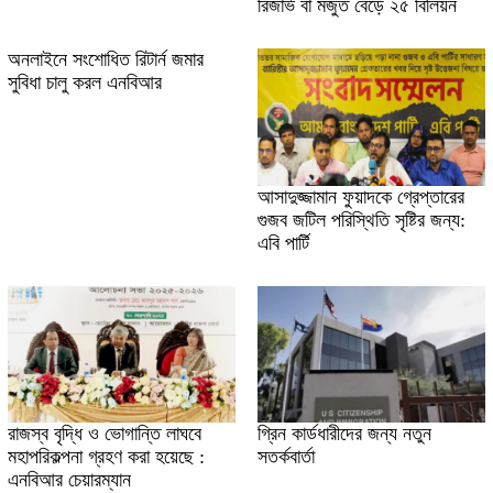
রিজার্ভ বা মজুত বেড়ে ২৫ বিলিয়ন
অনলাইনে সংশোধিত রিটার্ন জমার
সুবিধা চালু করল এনবিআর
আসাদুজ্জামান ফুয়াদকে গ্রেপ্তারের
গুজব জটিল পরিস্থিতি সৃষ্টির জন্য:
এবি পার্টি
রাজস্ব বৃদ্ধি ও ভোগান্তি লাঘবে
গ্রিন কার্ডধারীদের জন্য নতুন
মহাপরিকল্পনা গ্রহণ করা হয়েছে :
সতর্কবার্তা
এনবিআর চেয়ারম্যান