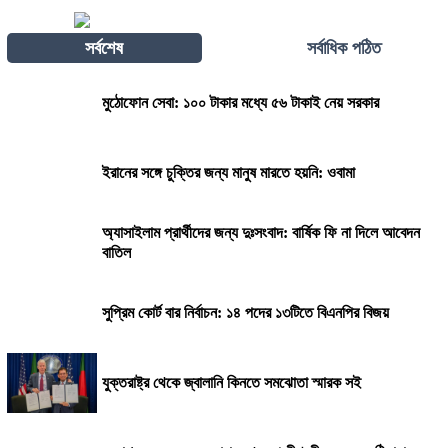
সর্বশেষ
সর্বাধিক পঠিত
মুঠোফোন সেবা: ১০০ টাকার মধ্যে ৫৬ টাকাই নেয় সরকার
ইরানের সঙ্গে চুক্তির জন্য মানুষ মারতে হয়নি: ওবামা
অ্যাসাইলাম প্রার্থীদের জন্য দুঃসংবাদ: বার্ষিক ফি না দিলে আবেদন
বাতিল
সুপ্রিম কোর্ট বার নির্বাচন: ১৪ পদের ১৩টিতে বিএনপির বিজয়
যুক্তরাষ্ট্র থেকে জ্বালানি কিনতে সমঝোতা স্মারক সই