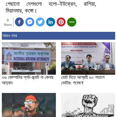
পেছানো দেশগুলো হলো–ইউক্রেন, রাশিয়া,
মিয়ানমার, কঙ্গো।
0
Shares
আরও খবর
৩৬ কোম্পানির প্লট-ফ্ল্যাট না কেনার
ভোট দিতে আগ্রহী ৯০ শতাংশ
আহ্বান
ভোটার: গবেষণা