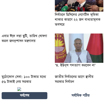
নির্বাচনে ডিসিদের নেগেটিভ ভূমিকা
থাকার কারণে ২২ জন বাধ্যতামূলক
অবসরে
এবার ঈদে লম্বা ছুটি, তারিখ ঘোষণা
করল জনপ্রশাসন মন্ত্রণালয়
‘ড. ইউনূস পদত্যাগ করবেন না’
মুঠোফোন সেবা: ১০০ টাকার মধ্যে
জাতীয় নির্বাচনের আগে স্থানীয়
৫৬ টাকাই নেয় সরকার
সরকার নির্বাচন
সর্বশেষ
সর্বাধিক পঠিত