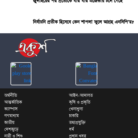
জুলাইয়ের পর প্রত্যেকে যার যার এজেন্ডায় চলে গেছে
নির্বাচনি প্রতীক হিসেবে কেন শাপলা ফুলে আগ্রহ এনসিপি’র?
অর্থনীতি
আইন-আদালত
আন্তর্জাতিক
কৃষি ও প্রকৃতি
ক্যাম্পাস
খেলাধুলা
গণমাধ্যম
চাকরি
জাতীয়
তথ্যপ্রযুক্তি
দেশজুড়ে
ধর্ম
নারী ও শিশু
প্রধান খবর