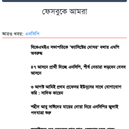
ফেসবুকে আমরা
২৭০ বিলিয়ন ডলার! কার কাছে এই বিশাল ক্ষতিপূরণ চাইছে ইরান?
আরও খবর:
এনসিপি
বিকেএমইএ সভাপতিকে ‘ফ্যাসিস্টের দোসর’ বলায় এমপি
অবরুদ্ধ
৪৭ আসনে প্রার্থী দিচ্ছে এনসিপি, শীর্ষ নেতারা লড়বেন যেসব
আসনে
৩ আগস্ট আমিই প্রথম প্রফেসর ইউনূসের সাথে যোগাযোগ
করি : সাদিক কায়েম
শহীদ আবু সাঈদের মায়ের দোয়া নিয়ে এনসিপির জুলাই
পদযাত্রা শুরু