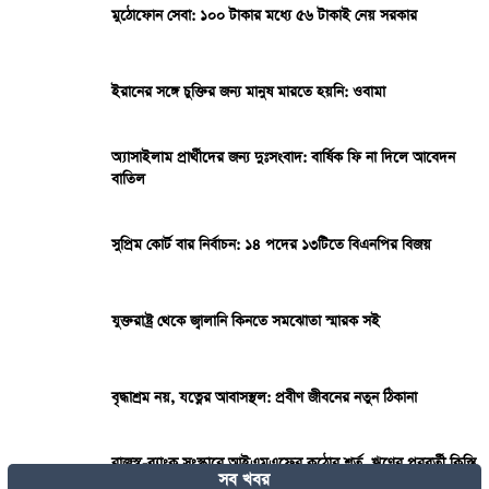
মুঠোফোন সেবা: ১০০ টাকার মধ্যে ৫৬ টাকাই নেয় সরকার
ইরানের সঙ্গে চুক্তির জন্য মানুষ মারতে হয়নি: ওবামা
অ্যাসাইলাম প্রার্থীদের জন্য দুঃসংবাদ: বার্ষিক ফি না দিলে আবেদন
বাতিল
সুপ্রিম কোর্ট বার নির্বাচন: ১৪ পদের ১৩টিতে বিএনপির বিজয়
যুক্তরাষ্ট্র থেকে জ্বালানি কিনতে সমঝোতা স্মারক সই
বৃদ্ধাশ্রম নয়, যত্নের আবাসস্থল: প্রবীণ জীবনের নতুন ঠিকানা
রাজস্ব-ব্যাংক সংস্কারে আইএমএফের কঠোর শর্ত, ঋণের পরবর্তী কিস্তি
সব খবর
নিয়ে দোটানায় সরকার