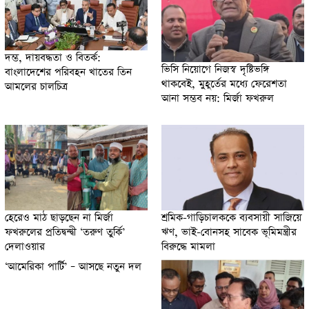
দম্ভ, দায়বদ্ধতা ও বিতর্ক:
ভিসি নিয়োগে নিজস্ব দৃষ্টিভঙ্গি
বাংলাদেশের পরিবহন খাতের তিন
থাকবেই, মুহূর্তের মধ্যে ফেরেশতা
আমলের চালচিত্র
আনা সম্ভব নয়: মির্জা ফখরুল
হেরেও মাঠ ছাড়ছেন না মির্জা
শ্রমিক-গাড়িচালককে ব্যবসায়ী সাজিয়ে
ফখরুলের প্রতিদ্বন্দ্বী ‘তরুণ তুর্কি’
ঋণ, ভাই-বোনসহ সাবেক ভূমিমন্ত্রীর
দেলাওয়ার
বিরুদ্ধে মামলা
‘আমেরিকা পার্টি’ – আসছে নতুন দল