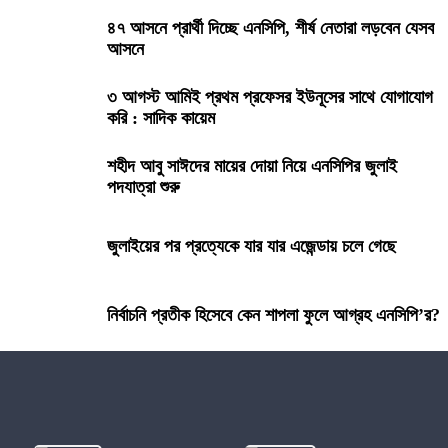
৪৭ আসনে প্রার্থী দিচ্ছে এনসিপি, শীর্ষ নেতারা লড়বেন যেসব
ঈদে বেড়ানোর ১০১ টি জায়গা
আসনে
৩ আগস্ট আমিই প্রথম প্রফেসর ইউনূসের সাথে যোগাযোগ
প্রধান উপদেষ্টার বিশেষ সহকারী হিসাবে নিয়োগ পেলেন লস
এঞ্জেলেসের শেখ মইনউদ্দিন
করি : সাদিক কায়েম
শহীদ আবু সাঈদের মায়ের দোয়া নিয়ে এনসিপির জুলাই
সন্তান দওক নেওয়ার আইনি প্রক্রিয়া
পদযাত্রা শুরু
অমর একুশে গ্রন্থমেলায় ‘‘৩৬শে জুলাই গণঅভ্যুত্থান’’ গ্রন্থ
জুলাইয়ের পর প্রত্যেকে যার যার এজেন্ডায় চলে গেছে
প্রকাশিত
নির্বাচনি প্রতীক হিসেবে কেন শাপলা ফুলে আগ্রহ এনসিপি’র?
হাসনাত -সারজিসদের এই আগাম বার্তা না পেলে কি হতে পারতো!
রোজা নিয়ে প্রচলিত যেসব ভুল ধারণা