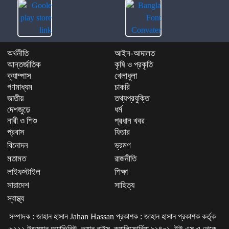
অর্থনীতি
আইন-আদালত
আন্তর্জাতিক
কৃষি ও প্রকৃতি
ক্যাম্পাস
খেলাধুলা
গণমাধ্যম
চাকরি
জাতীয়
তথ্যপ্রযুক্তি
দেশজুড়ে
ধর্ম
নারী ও শিশু
প্রধান খবর
প্রবাস
ফিচার
বিনোদন
ভ্রমণ
মতামত
রাজনীতি
লাইফস্টাইল
শিক্ষা
সারাদেশ
সাহিত্য
স্বাস্থ্য
সম্পাদক : জাহান হাসান Jahan Hassan প্রকাশক : জাহান হাসান প্রকাশক কর্তৃক
৬২২২ উডম্যান অ্যাভিনিউ, ভ্যান নাইস, ক্যালিফোর্নিয়া ৯১৪০১, ইউ এস এ থেকে