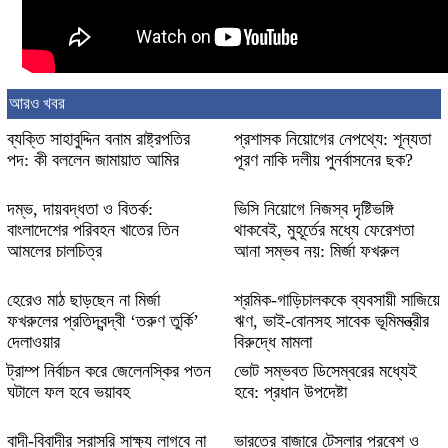
আরও খবর
ব্যক্তি সাহাবুদ্দিন বনাম রাষ্ট্রপতির
প্রশাসক নিয়োগের নেপথ্যে: শূন্যতা
পদ: কী বললেন জামায়াত আমির
পূরণ নাকি দলীয় পুনর্বাসনের ছক?
দম্ভ, দায়বদ্ধতা ও বিতর্ক:
ভিসি নিয়োগে নিজস্ব দৃষ্টিভঙ্গি
বাংলাদেশের পরিবহন খাতের তিন
থাকবেই, মুহূর্তের মধ্যে ফেরেশতা
আমলের চালচিত্র
আনা সম্ভব নয়: মির্জা ফখরুল
হেরেও মাঠ ছাড়ছেন না মির্জা
শ্রমিক-গাড়িচালককে ব্যবসায়ী সাজিয়ে
ফখরুলের প্রতিদ্বন্দ্বী ‘তরুণ তুর্কি’
ঋণ, ভাই-বোনসহ সাবেক ভূমিমন্ত্রীর
দেলাওয়ার
বিরুদ্ধে মামলা
ট্রাম্প নির্বাচন করে জেলেনস্কির পতন
ভোট সম্ভবত ডিসেম্বরের মধ্যেই
ঘটালে ফল হবে ভয়াবহ
হবে: প্রধান উপদেষ্টা
বাদী-বিবাদীর সরাসরি সাক্ষ্য লাগবে না
ভারতের বাজারে টেসলার প্রবেশ ও