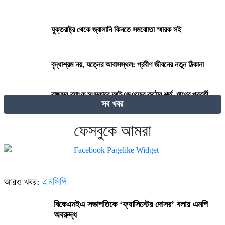
যুক্তরাষ্ট্র থেকে জ্বালানি কিনতে সমঝোতা স্মারক সই
বৃদ্ধাশ্রম নয়, যত্নের আবাসস্থল: প্রবীণ জীবনের নতুন ঠিকানা
রাজস্ব-ব্যাংক সংস্কারে আইএমএফের কঠোর শর্ত, ঋণের পরবর্তী
সব খবর
কিস্তি নিয়ে দোটানায় সরকার
ফেসবুকে আমরা
২৭০ বিলিয়ন ডলার! কার কাছে এই বিশাল ক্ষতিপূরণ চাইছে ইরান?
দেওয়ানি কার্যবিধি (সংশোধন) অধ্যাদেশ ২০২৫-এর খসড়ার ওপর
মতামত আহ্বান
আরও খবর:
এনসিপি
বিকেএমইএ সভাপতিকে ‘ফ্যাসিস্টের দোসর’ বলায় এমপি
জালিম ও মুনাফিকরা কি ধর্মের শত্রু?
অবরুদ্ধ