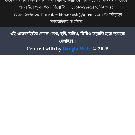
অনলাইনে প্রকাশিত। রিপোর্টিং : +১৮১৮৯২১৬৫৫৬, বিজ্ঞাপন :
+১৮১৮২৬৬৭৫৩৯ E-mail: editor.ekush@gmail.com © সর্বস্বত্ব
স্বত্বাধিকার সংরক্ষিত
এই ওয়েবসাইটের কোনো লেখা, ছবি, অডিও, ভিডিও অনুমতি ছাড়া ব্যবহার
বেআইনি।
Crafted with by
Bangla Webs
© 2025