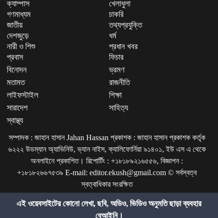
ক্যাম্পাস
খেলাধুলা
গণমাধ্যম
চাকরি
জাতীয়
তথ্যপ্রযুক্তি
দেশজুড়ে
ধর্ম
নারী ও শিশু
প্রধান খবর
প্রবাস
ফিচার
বিনোদন
ভ্রমণ
মতামত
রাজনীতি
লাইফস্টাইল
শিক্ষা
সারাদেশ
সাহিত্য
স্বাস্থ্য
সম্পাদক : জাহান হাসান Jahan Hassan প্রকাশক : জাহান হাসান প্রকাশক কর্তৃক
৬২২২ উডম্যান অ্যাভিনিউ, ভ্যান নাইস, ক্যালিফোর্নিয়া ৯১৪০১, ইউ এস এ থেকে
অনলাইনে প্রকাশিত। রিপোর্টিং : +১৮১৮৯২১৬৫৫৬, বিজ্ঞাপন :
+১৮১৮২৬৬৭৫৩৯ E-mail: editor.ekush@gmail.com © সর্বস্বত্ব
স্বত্বাধিকার সংরক্ষিত
এই ওয়েবসাইটের কোনো লেখা, ছবি, অডিও, ভিডিও অনুমতি ছাড়া ব্যবহার
বেআইনি।