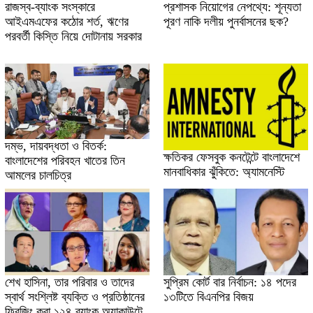
রাজস্ব-ব্যাংক সংস্কারে
প্রশাসক নিয়োগের নেপথ্যে: শূন্যতা
আইএমএফের কঠোর শর্ত, ঋণের
পূরণ নাকি দলীয় পুনর্বাসনের ছক?
পরবর্তী কিস্তি নিয়ে দোটানায় সরকার
দম্ভ, দায়বদ্ধতা ও বিতর্ক:
ক্ষতিকর ফেসবুক কনটেন্টে বাংলাদেশে
বাংলাদেশের পরিবহন খাতের তিন
মানবাধিকার ঝুঁকিতে: অ্যামনেস্টি
আমলের চালচিত্র
শেখ হাসিনা, তার পরিবার ও তাদের
সুপ্রিম কোর্ট বার নির্বাচন: ১৪ পদের
স্বার্থ সংশ্লিষ্ট ব্যক্তি ও প্রতিষ্ঠানের
১৩টিতে বিএনপির বিজয়
ফ্রিজিং করা ১২৪ ব্যাংক অ্যাকাউন্টে