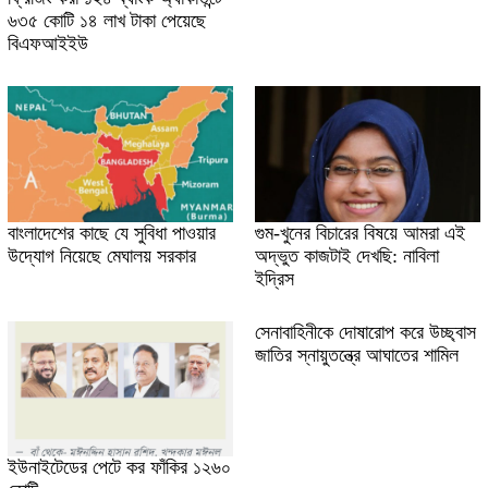
৬৩৫ কোটি ১৪ লাখ টাকা পেয়েছে
বিএফআইইউ
বাংলাদেশের কাছে যে সুবিধা পাওয়ার
গুম-খুনের বিচারের বিষয়ে আমরা এই
উদ্যোগ নিয়েছে মেঘালয় সরকার
অদ্ভুত কাজটাই দেখছি: নাবিলা
ইদ্রিস
সেনাবাহিনীকে দোষারোপ করে উচ্ছ্বাস
জাতির স্নায়ুতন্ত্রে আঘাতের শামিল
ইউনাইটেডের পেটে কর ফাঁকির ১২৬০