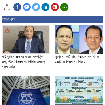
0
Shares
আরও খবর
সাইপ্রাসে এস আলমের সম্পত্তি
সুপ্রিম কোর্ট বার নির্বাচন: ১৪ পদের
জব্দ, €৮ বিলিয়ন অর্থপাচার তদন্তে
১৩টিতে বিএনপির বিজয়
নতুন মোড়