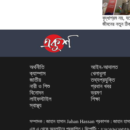
বৃদ্ধাশ্রম নয়, 
জীবনের নতুন ঠিক
অর্থনীতি
আইন-আদালত
ক্যাম্পাস
খেলাধুলা
জাতীয়
তথ্যপ্রযুক্তি
নারী ও শিশু
প্রধান খবর
বিনোদন
ভ্রমণ
লাইফস্টাইল
শিক্ষা
স্বাস্থ্য
সম্পাদক : জাহান হাসান Jahan Hassan প্রকাশক : জাহান হাসান 
এস এ থেকে অনলাইনে প্রকাশিত। রিপোর্টিং : +১৮১৮৯২১৬৫