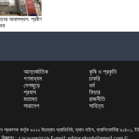
যত্নের আবাসস্থল: প্রবীণ
ানা
আন্তর্জাতিক
কৃষি ও প্রকৃতি
গণমাধ্যম
চাকরি
দেশজুড়ে
ধর্ম
প্রবাস
ফিচার
মতামত
রাজনীতি
সারাদেশ
সাহিত্য
প্রকাশক কর্তৃক ৬২২২ উডম্যান অ্যাভিনিউ, ভ্যান নাইস, ক্যালিফোর্নিয়া ৯১৪০১, ই
৫৬, বিজ্ঞাপন : +১৮১৮২৬৬৭৫৩৯ E-mail: editor.ekush@gmail.com ©