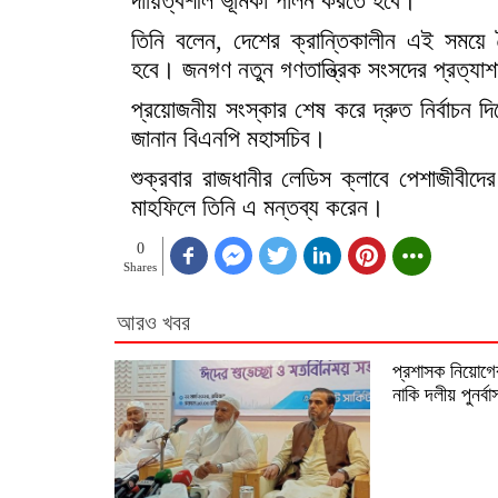
দায়িত্বশীল ভূমিকা পালন করতে হবে।
তিনি বলেন, দেশের ক্রান্তিকালীন এই সময়ে ধ
হবে। জনগণ নতুন গণতান্ত্রিক সংসদের প্রত্যাশ
প্রয়োজনীয় সংস্কার শেষ করে দ্রুত নির্বাচন দিত
জানান বিএনপি মহাসচিব।
শুক্রবার রাজধানীর লেডিস ক্লাবে পেশাজীবীদ
মাহফিলে তিনি এ মন্তব্য করেন।
0
Shares
আরও খবর
প্রশাসক নিয়োগের
নাকি দলীয় পুনর্