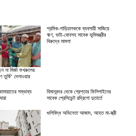
শ্রমিক-গাড়িচালককে ব্যবসায়ী সাজিয়ে
ঋণ, ভাই-বোনসহ সাবেক ভূমিমন্ত্রীর
বিরুদ্ধে মামলা
ন না মির্জা ফখরুলের
ুণ তুর্কি’ দেলাওয়ার
ামায়াতের সম্ভাব্য
বিমানবন্দর থেকে গ্রেপ্তার ফিলিপাইনের
যারা
সাবেক প্রেসিডেন্ট রদ্রিগো দুতার্তে
গুলিবিদ্ধ অভিনেতা আজাদ, আহত মা-স্ত্রী