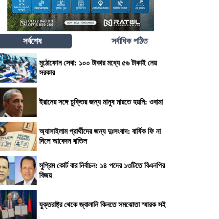
সর্বশেষ
সর্বাধিক পঠিত
মুঠোফোন সেবা: ১০০ টাকার মধ্যে ৫৬ টাকাই নেয়
সরকার
ইরানের সঙ্গে চুক্তির জন্য মানুষ মারতে হয়নি: ওবামা
অ্যাসাইলাম প্রার্থীদের জন্য দুঃসংবাদ: বার্ষিক ফি না
দিলে আবেদন বাতিল
সুপ্রিম কোর্ট বার নির্বাচন: ১৪ পদের ১৩টিতে বিএনপির
বিজয়
যুক্তরাষ্ট্র থেকে জ্বালানি কিনতে সমঝোতা স্মারক সই