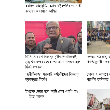
ব্যক্তি সাহাবুদ্দিন বনাম রাষ্ট্রপতির পদ: কী
বললেন জামায়াত আমির
ভিসি নিয়োগে নিজস্ব দৃষ্টিভঙ্গি থাকবেই,
হেরেও মাঠ ছাড়ছে
মুহূর্তের মধ্যে ফেরেশতা আনা সম্ভব নয়:
প্রতিদ্বন্দ্বী ‘তর
মির্জা ফখরুল
‘দুর্নীতিবাজ’ সরকারি কর্মচারীদের বিরুদ্ধে
ঢাকার ৭ আসনে জ
ব্যবস্থার নির্দেশ
প্রার্থীর তালিকায় 
ইশরাক মেয়র হলে আমি কেন এমপি না?
– হিরো আলম