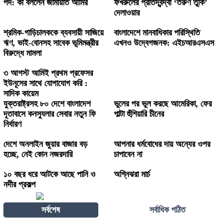
পদ: কী বললেন জামায়াত আমির
ফখরুলের প্রতিদ্বন্দ্বী ‘তরুণ তুর্কি’
দেলাওয়ার
শ্রমিক-গাড়িচালককে ব্যবসায়ী সাজিয়ে
বাংলাদেশে মানবাধিকার পরিস্থিতি
ঋণ, ভাই-বোনসহ সাবেক ভূমিমন্ত্রীর
এখনও উদ্বেগজনক: এইচআরএসএস
বিরুদ্ধে মামলা
৩ আগস্ট আমিই প্রথম প্রফেসর
ইউনূসের সাথে যোগাযোগ করি :
সাদিক কায়েম
যুক্তরাষ্ট্রসহ ৮০ দেশে বাংলাদেশ
ভুলের পর ভুল করছে আমেরিকা, ফের
দূতাবাসে কনস্যুলার সেবার নতুন ফি
পাল্টা হুঁশিয়ারি চীনের
নির্ধারণ
দেশে অনলাইন জুয়ার বাজার বড়
আপনার ধর্মবোধের দায় অন্যের ওপর
হচ্ছে, নেই কোন নজরদারি
চাপাবেন না
১০ বছর ধরে আটকে আছে পানি ও
অগ্নিঝরা মার্চ
নদীর প্রকল্প
সর্বশেষ
সর্বাধিক পঠিত